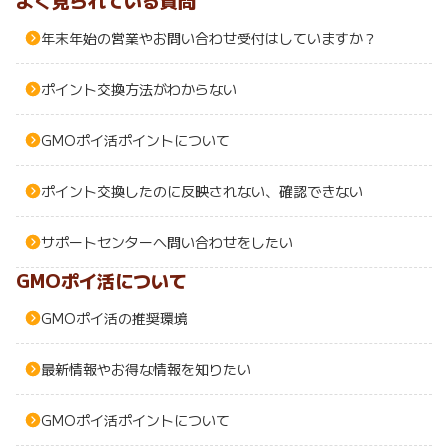
よく見られている質問
引っ越し
年末年始の営業やお問い合わせ受付はしていますか？
アンケート
買取・査定
ポイント交換方法がわからない
ゲーム
学び
GMOポイ活ポイントについて
買い物
ポイント交換したのに反映されない、確認できない
進学・教育
モニター
サポートセンターへ問い合わせをしたい
美容・健康
GMOポイ活について
ポイ活お得情報
有料サービス
GMOポイ活の推奨環境
お友達紹介
銀行・金融・投資
最新情報やお得な情報を知りたい
家計の固定費
カード比較
GMOポイ活ポイントについて