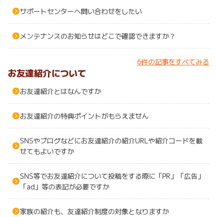
ふるさと納税
毎日ゲット
サポートセンターへ問い合わせをしたい
メンテナンスのお知らせはどこで確認できますか？
特集一覧
6件の記事をすべてみる
GMOポイ活の使い方
お友達紹介について
お友達紹介とはなんですか
ヘルプセンター
お友達紹介の特典ポイントがもらえません
SNSやブログなどにお友達紹介の紹介URLや紹介コードを載
せてもよいですか
SNS等でお友達紹介について投稿をする際に「PR」「広告」
「ad」等の表記が必要ですか
家族の紹介も、友達紹介制度の対象となりますか