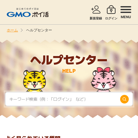
MENU
新規登録
ログイン
ホーム
ヘルプセンター
サービスで探す
ショッピングで探す
ヘルプセンター
お知らせ
旅行・レンタカー
HELP
新着
無料サービス
高還元
エンタメ
無料
クレジットカード
暮らし
即日還元