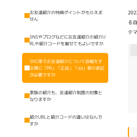
楽天サービス一覧
2
お友達紹介の特典ポイントがもらえま
せん
る
Rakuten Fashion
楽天証券
（楽天ファッショ
テ
ン）
SNSやブログなどにお友達紹介の紹介U
RLや紹介コードを載せてもよいですか
340P
SNS等でお友達紹介について投稿をす
購入額の3.5%P
る際に「PR」「広告」「ad」等の表記
が必要ですか
その他の楽天サ
家族の紹介も、友達紹介制度の対象と
なりますか
紹介URLと紹介コードの違いはなんで
すか