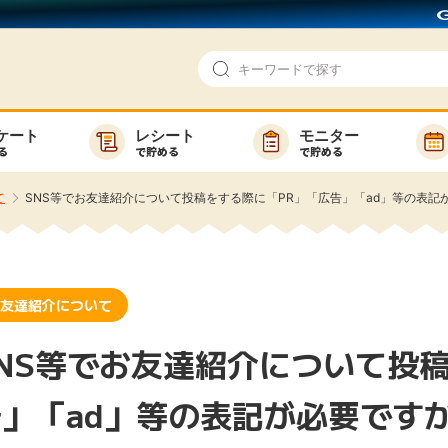
ケート
レシート
モニター
る
で貯める
で貯める
即日還元
モニター
て
SNS等でお友達紹介について投稿をする際に「PR」「広告」「ad」等の表記
アンケート
お友達紹介
ゲーム
ポイ活お得情報
で検索
友達紹介について
買い物
GMOポイ活の使い方
NS等でお友達紹介について投
ら検索
カテゴ
告」「ad」等の表記が必要です