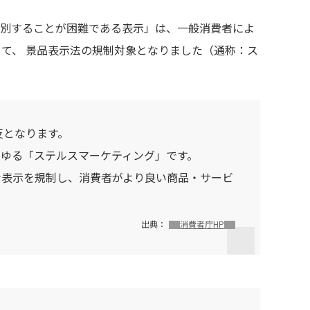
高還元
無料
を判別することが困難である表示」は、一般消費者によ
て、 景品表示法の規制対象となりました（通称：ス
楽天toto【無料利
楽天レシピ
用登録】
アンケート
レシ活
100P
140P
反となります。
ポイント
キャンペーン
ゆる「ステルスマーケティング」です。
情報
る・使えるお店）
な表示を規制し、消費者がより良い商品・サービ
出典：
消費者庁HP