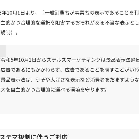
新着
023年10月1日より、「一般消費者が事業者の表示であること
自主的かつ合理的な選択を阻害するおそれがある不当な表示とし
楽天ビューティ
楽天24
楽天トラベル
楽天ブックス
マ規制）。
即日還元
購入額の0.7%P
購入額の1%P
購入額の1%P
購入額の1%P
令和5年10月1日からステルスマーケティングは景品表示法違
ポイ活
広告であるにもかかわらず、広告であることを隠すことがいわ
お得情報
（貯ま
景品表示法は、うそや大げさな表示など消費者をだますよう
ービス一覧
スを自主的かつ合理的に選べる環境を守ります。
ステマ規制に伴うご対応