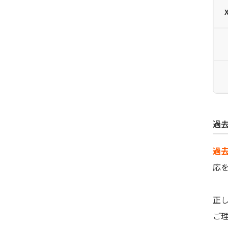
過
過
応
正
ご