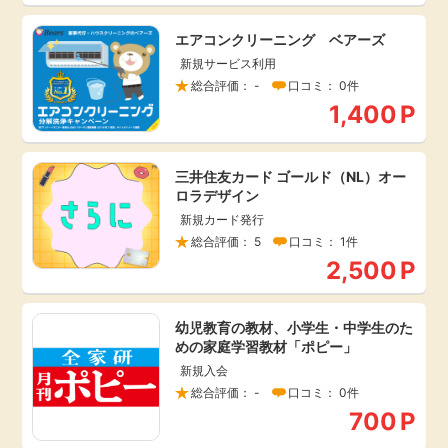
毎日ゲット
エアコンクリーニング ベアーズ
新規サービス利用
特集一覧
総合評価： -
口コミ： 0件
1,400
P
GMOポイ活の使い方
三井住友カード ゴールド（NL）オー
ロラデザイン
ヘルプセンター
新規カード発行
総合評価： 5
口コミ： 1件
2,500
P
幼児教育の教材、小学生・中学生のた
めの家庭学習教材「ポピー」
新規入会
総合評価： -
口コミ： 0件
700
P