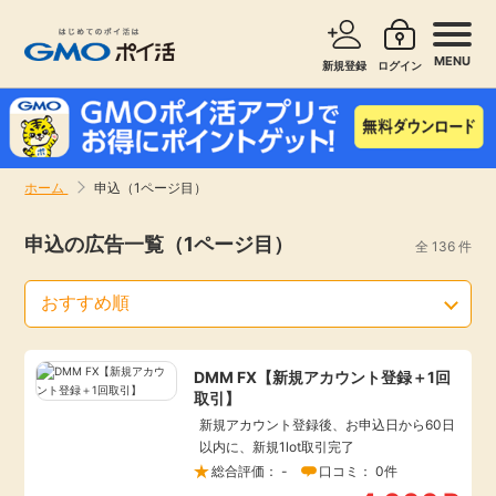
MENU
新規登録
ログイン
サービスで探す
ショッピングで探す
ホーム
申込（1ページ目）
お知らせ
旅行・レンタカー
申込の広告一覧（1ページ目）
全 136 件
新着
無料サービス
高還元
エンタメ
DMM FX【新規アカウント登録＋1回
取引】
無料
クレジットカード
新規アカウント登録後、お申込日から60日
以内に、新規1lot取引完了
暮らし
総合評価： -
口コミ： 0件
即日還元