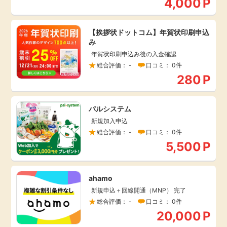
4,000
P
引っ越し
アンケート
【挨拶状ドットコム】年賀状印刷申込
買取・査定
み
ゲーム
年賀状印刷申込み後の入金確認
総合評価： -
口コミ： 0件
学び
280
P
買い物
進学・教育
パルシステム
モニター
新規加入申込
美容・健康
総合評価： -
口コミ： 0件
5,500
P
ポイ活お得情報
月額有料サービス
お友達紹介
ahamo
銀行・金融・投資
新規申込＋回線開通（MNP） 完了
総合評価： -
口コミ： 0件
家計の固定費
カード比較
20,000
P