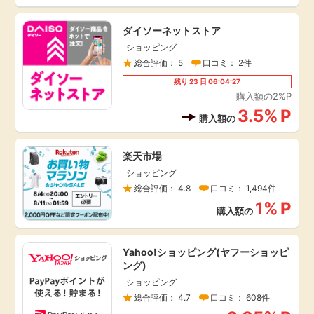
引っ越し
アンケート
ダイソーネットストア
ショッピング
買取・査定
総合評価： 5
口コミ： 2件
ゲーム
残り
23
日
06:04:27
学び
購入額の2%P
3.5%
P
買い物
購入額の
進学・教育
楽天市場
モニター
美容・健康
ショッピング
総合評価： 4.8
口コミ： 1,494件
ポイ活お得情報
1%
P
月額有料サービス
購入額の
お友達紹介
銀行・金融・投資
Yahoo!ショッピング(ヤフーショッピ
ング)
ショッピング
家計の固定費
カード比較
総合評価： 4.7
口コミ： 608件