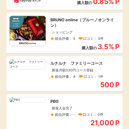
0.85%
P
購入額の
毎日ゲット
BRUNO online（ブルーノオンライ
特集一覧
ン）
ショッピング
総合評価： 5
口コミ： 3件
GMOポイ活の使い方
3.5%
P
購入額の
ヘルプセンター
ルナルナ ファミリーコース
新規月額330円コース登録
総合評価： 4
口コミ： 1件
500
P
PBG
新規入会完了
総合評価： -
口コミ： 0件
21,000
P