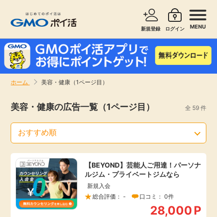
MENU
新規登録
ログイン
サービスで探す
ショッピングで探す
ホーム
美容・健康（1ページ目）
お知らせ
旅行・レンタカー
美容・健康の広告一覧（1ページ目）
全 59 件
新着
無料サービス
高還元
エンタメ
【BEYOND】芸能人ご用達！パーソナ
ルジム・プライベートジムなら
無料
クレジットカード
新規入会
総合評価： -
口コミ： 0件
暮らし
即日還元
28,000
P