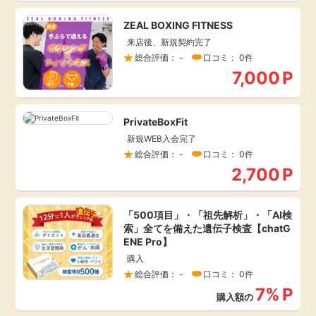
ZEAL BOXING FITNESS
来店後、新規契約完了
総合評価： -
口コミ： 0件
7,000
P
PrivateBoxFit
新規WEB入会完了
総合評価： -
口コミ： 0件
2,700
P
「500項目」・「祖先解析」・「AI検
索」全てを備えた遺伝子検査【chatG
ENE Pro】
購入
総合評価： -
口コミ： 0件
7%
P
購入額の