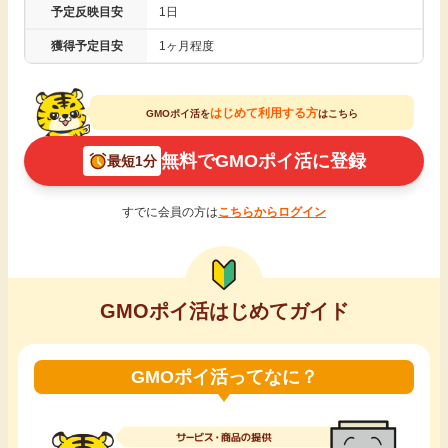
予定反映目安
1日
引っ越し
アンケート
獲得予定目安
1ヶ月程度
買取・査定
ゲーム
はじめて利用する方
GMOポイ活を
はこちら
学び
無料でGMOポイ活に登録
最短1分
買い物
進学・教育
すでに会員の方は
こちらからログイン
モニター
美容・健康
ポイ活お得情報
月額有料サービス
GMOポイ活はじめてガイド
お友達紹介
銀行・金融・投資
GMOポイ活ってなに？
家計の固定費
カード比較