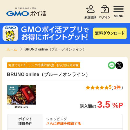
MENU
新規登録
ログイン
サービスで探す
ショッピングで探す
ホーム
BRUNO online（ブルーノオンライン）
お知らせ
旅行・レンタカー
何度でもOK
ランク特典対象
お友達紹介対象
新着
BRUNO online（ブルーノオンライン）
無料サービス
5
(
3件
)
高還元
エンタメ
3.5
%P
無料
購入額の
クレジットカード
ポイント
ショッピング
暮らし
即日還元
獲得条件
さらに詳細を確認する