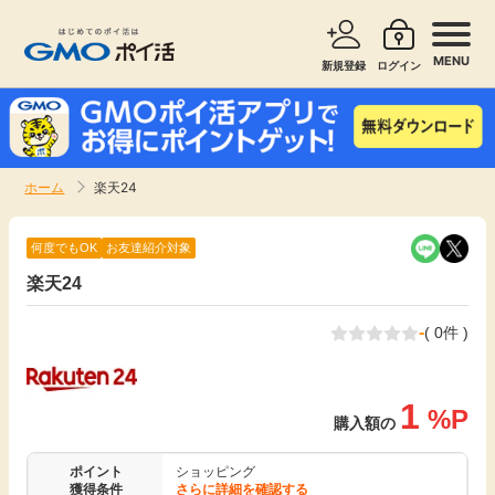
MENU
新規登録
ログイン
サービスで探す
ショッピングで探す
ホーム
楽天24
お知らせ
旅行・レンタカー
何度でもOK
お友達紹介対象
新着
楽天24
無料サービス
-
( 0件 )
高還元
エンタメ
無料
1
クレジットカード
%P
購入額の
暮らし
即日還元
ポイント
ショッピング
獲得条件
さらに詳細を確認する