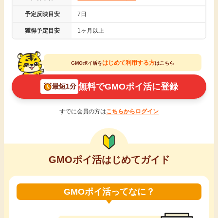
引っ越し
予定反映目安
7日
アンケート
獲得予定目安
1ヶ月以上
買取・査定
ゲーム
はじめて利用する方
GMOポイ活を
はこちら
学び
買い物
無料でGMOポイ活に登録
最短1分
進学・教育
モニター
すでに会員の方は
こちらからログイン
美容・健康
ポイ活お得情報
月額有料サービス
GMOポイ活はじめてガイド
お友達紹介
銀行・金融・投資
GMOポイ活ってなに？
家計の固定費
カード比較