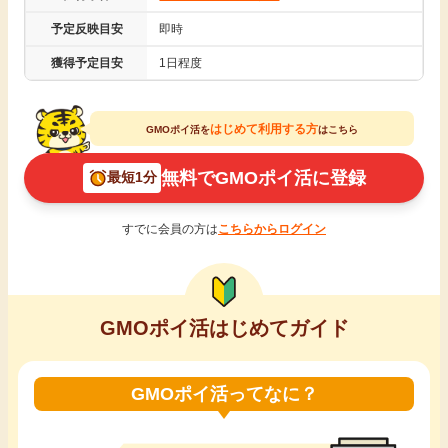
引っ越し
予定反映目安
即時
アンケート
獲得予定目安
1日程度
買取・査定
ゲーム
はじめて利用する方
GMOポイ活を
はこちら
学び
買い物
無料でGMOポイ活に登録
最短1分
進学・教育
モニター
すでに会員の方は
こちらからログイン
美容・健康
ポイ活お得情報
月額有料サービス
GMOポイ活はじめてガイド
お友達紹介
銀行・金融・投資
GMOポイ活ってなに？
家計の固定費
カード比較