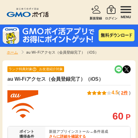
MENU
新規登録
ログイン
サービスで探す
ショッピングで探す
ホーム
au Wi-Fiアクセス（会員登録完了）（iOS）
お知らせ
旅行・レンタカー
ランク特典対象
お友達紹介対象
新着
au Wi-Fiアクセス（会員登録完了）（iOS）
無料サービス
4.5
(
2件
)
高還元
エンタメ
無料
60
クレジットカード
P
暮らし
即日還元
ポイント
新規アプリインストール→条件達成
獲得条件
さらに詳細を確認する