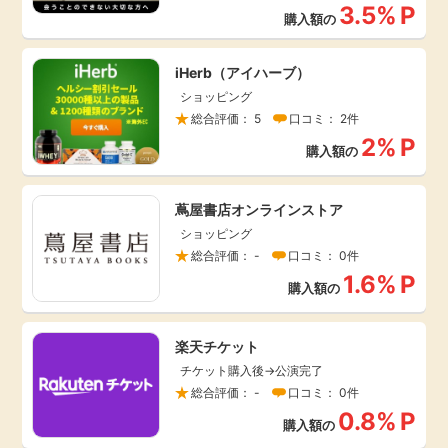
3.5%
P
毎日ゲット
購入額の
iHerb（アイハーブ）
特集一覧
ショッピング
総合評価： 5
口コミ： 2件
GMOポイ活の使い方
2%
P
購入額の
ヘルプセンター
蔦屋書店オンラインストア
ショッピング
総合評価： -
口コミ： 0件
1.6%
P
購入額の
楽天チケット
チケット購入後→公演完了
総合評価： -
口コミ： 0件
0.8%
P
購入額の