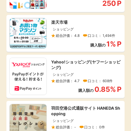
250
P
引っ越し
アンケート
楽天市場
買取・査定
ショッピング
ゲーム
総合評価： 4.8
口コミ： 1,494件
学び
1%
P
購入額の
買い物
進学・教育
Yahoo!ショッピング(ヤフーショッピ
モニター
ング)
美容・健康
ショッピング
総合評価： 4.7
口コミ： 608件
ポイ活お得情報
月額有料サービス
0.85%
P
購入額の
お友達紹介
銀行・金融・投資
羽田空港公式通販サイト HANEDA Sh
opping
家計の固定費
カード比較
ショッピング
総合評価： -
口コミ： 0件