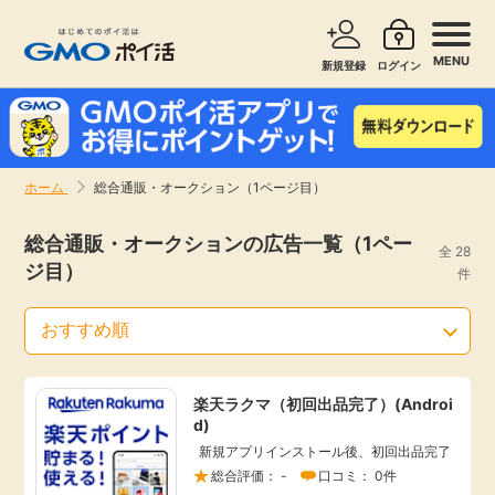
MENU
新規登録
ログイン
サービスで探す
ショッピングで探す
ホーム
総合通販・オークション（1ページ目）
お知らせ
旅行・レンタカー
総合通販・オークションの広告一覧（1ペー
全 28
ジ目）
新着
件
無料サービス
高還元
エンタメ
楽天ラクマ（初回出品完了）(Androi
無料
クレジットカード
d)
新規アプリインストール後、初回出品完了
暮らし
即日還元
総合評価： -
口コミ： 0件