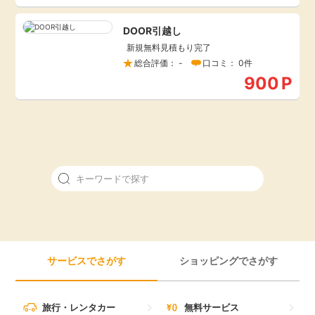
引っ越し
アンケート
DOOR引越し
新規無料見積もり完了
買取・査定
総合評価： -
口コミ： 0件
ゲーム
900
P
学び
買い物
進学・教育
モニター
美容・健康
ポイ活お得情報
月額有料サービス
お友達紹介
銀行・金融・投資
サービスでさがす
ショッピングでさがす
家計の固定費
カード比較
旅行・レンタカー
無料サービス