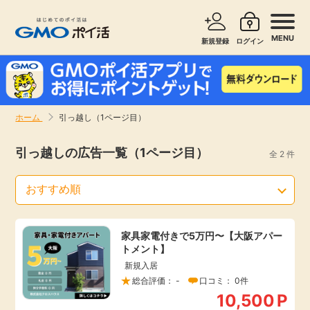
MENU
新規登録
ログイン
サービスで探す
ショッピングで探す
ホーム
引っ越し（1ページ目）
お知らせ
旅行・レンタカー
引っ越しの広告一覧（1ページ目）
全 2 件
新着
無料サービス
高還元
エンタメ
家具家電付きで5万円〜【大阪アパー
トメント】
無料
クレジットカード
新規入居
総合評価： -
口コミ： 0件
暮らし
即日還元
10,500
P