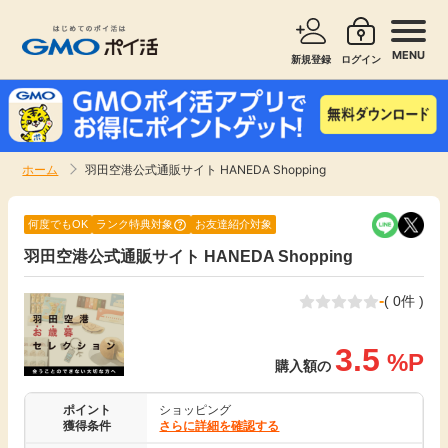
MENU
新規登録
ログイン
サービスで探す
ショッピングで探す
ホーム
羽田空港公式通販サイト HANEDA Shopping
お知らせ
旅行・レンタカー
何度でもOK
ランク特典対象
お友達紹介対象
新着
羽田空港公式通販サイト HANEDA Shopping
無料サービス
-
( 0件 )
高還元
エンタメ
3.5
%P
無料
購入額の
クレジットカード
ポイント
ショッピング
暮らし
即日還元
獲得条件
さらに詳細を確認する