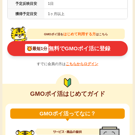
予定反映目安
1日
引っ越し
アンケート
獲得予定目安
1ヶ月以上
買取・査定
ゲーム
はじめて利用する方
GMOポイ活を
はこちら
学び
無料でGMOポイ活に登録
最短1分
買い物
進学・教育
すでに会員の方は
こちらからログイン
モニター
美容・健康
ポイ活お得情報
月額有料サービス
GMOポイ活はじめてガイド
お友達紹介
銀行・金融・投資
GMOポイ活ってなに？
家計の固定費
カード比較