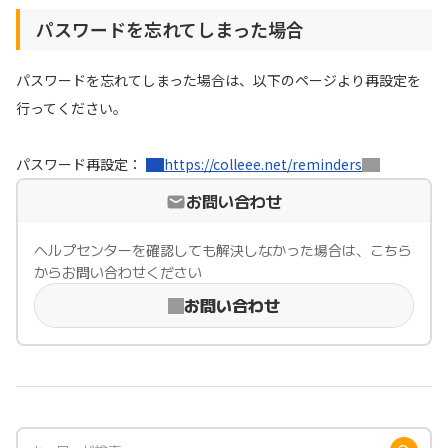
パスワードを忘れてしまった場合
引っ越し
アンケート
パスワードを忘れてしまった場合は、以下のページより再設定を
買取・査定
ゲーム
行ってください。
学び
買い物
パスワード再設定：
https://colleee.net/reminders
進学・教育
お問い合わせ
モニター
美容・健康
ヘルプセンターを確認しても解決しなかった場合は、こちら
からお問い合わせください
ポイ活お得情報
有料サービス
お問い合わせ
お友達紹介
銀行・金融・投資
家計の固定費
カード比較