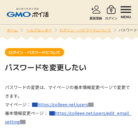
MENU
新規登録
ログイン
ホーム
ヘルプセンター
ログイン・パスワードについて
パスワード
サービスで探す
ショッピングで探す
ログイン・パスワードについて
お知らせ
旅行・レンタカー
パスワードを変更したい
新着
無料サービス
パスワードの変更は、マイページの基本情報変更ページで変更で
高還元
きます。
エンタメ
マイページ：
https://colleee.net/users
基本情報変更ページ：
https://colleee.net/users/edit_email_
無料
クレジットカード
setting
暮らし
即日還元