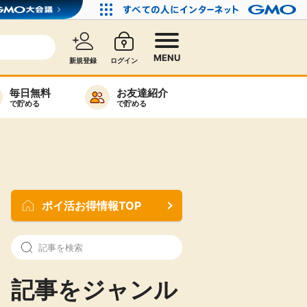
MENU
新規登録
ログイン
毎日無料
お友達紹介
で貯める
で貯める
カード比較
毎日ゲット
特集一覧
ポイ活お得情報TOP
ヘルプセンター
リーから検索
記事をジャンル
高還元
無料