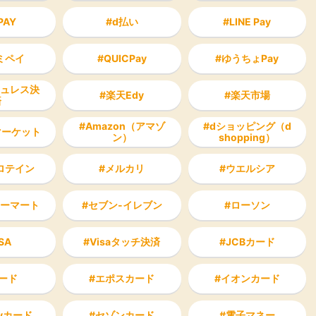
PAY
d払い
LINE Pay
ミペイ
QUICPay
ゆうちょPay
ュレス決
楽天Edy
楽天市場
済
Amazon（アマゾ
dショッピング（d
Yマーケット
ン）
shopping）
ロテイン
メルカリ
ウエルシア
ーマート
セブン-イレブン
ローソン
SA
Visaタッチ決済
JCBカード
ード
エポスカード
イオンカード
ayカード
セゾンカード
電子マネー