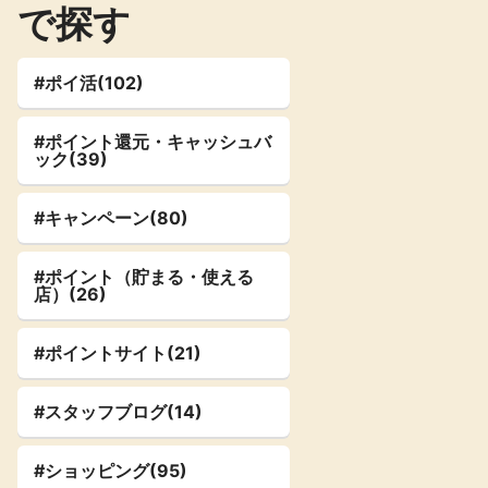
で探す
楽天toto【無
楽天レシピ
料利用登録】
アンケート
レシ活
#ポイ活(102)
#ポイント還元・キャッシュバ
ック(39)
140P
100P
ポイント
キャンペーン
情報
る・使えるお店）
#キャンペーン(80)
#ポイント（貯まる・使える
店）(26)
#ポイントサイト(21)
#スタッフブログ(14)
#ショッピング(95)