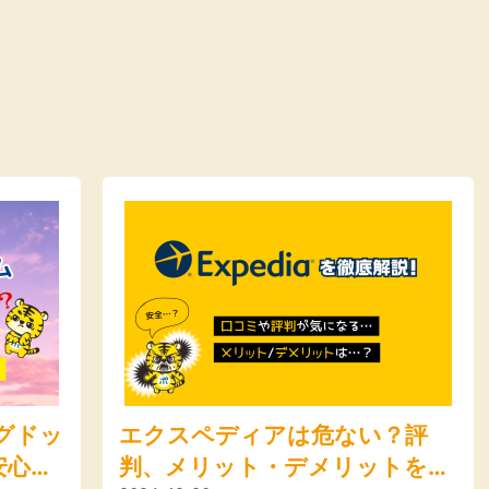
ングドッ
エクスペディアは危ない？評
安心し
判、メリット・デメリットを徹