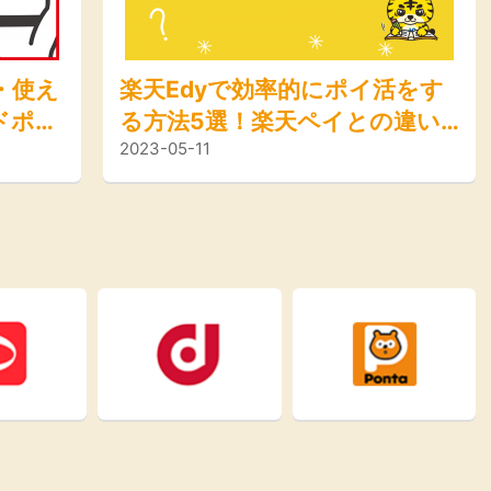
・使え
楽天Edyで効率的にポイ活をす
ドポイ
る方法5選！楽天ペイとの違い
2023-05-11
ト還元
は？