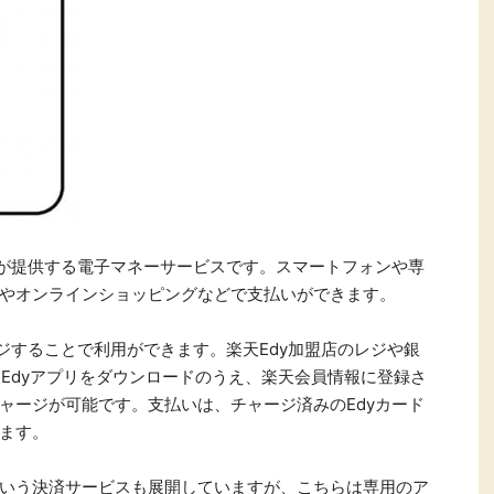
楽天ビューテ
楽天24
楽天トラベル
楽天ブックス
ィ
即日還元
購入額の0.7%P
購入額の1%P
購入額の1%P
購入額の1%P
ポイ活
お得情報
（貯ま
ービス一覧
プが提供する電子マネーサービスです。スマートフォンや専
やオンラインショッピングなどで支払いができます。
ジすることで利用ができます。楽天Edy加盟店のレジや銀
天Edyアプリをダウンロードのうえ、楽天会員情報に登録さ
ャージが可能です。支払いは、チャージ済みのEdyカード
ます。
いう決済サービスも展開していますが、こちらは専用のア