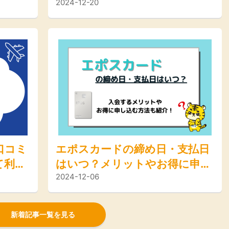
2024-12-20
などを
底解説
口コミ
エポスカードの締め日・支払日
て利用
はいつ？メリットやお得に申し
2024-12-06
得な方
込む方法も紹介！
新着記事一覧を見る