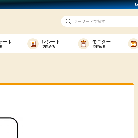
ケート
レシート
モニター
る
で貯める
で貯める
即日還元
モニター
アンケート
お友達紹介
で検索
ゲーム
ポイ活お得情報
買い物
GMOポイ活の使い方
ら検索
カテゴ
新着