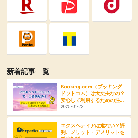
即日還元
引っ越し
アンケート
買取・査定
学び
ゲーム
進学・教育
買い物
新着記事一覧
美容・健康
モニター
Booking.com（ブッキング
有料サービス
ドットコム）は大丈夫なの？
ポイ活お得情報
安心して利用するための注意
点などを解説！
2025-01-23
銀行・金融・投資
お友達紹介
家計の固定費
エクスペディアは危ない？評
判、メリット・デメリットを
カード比較