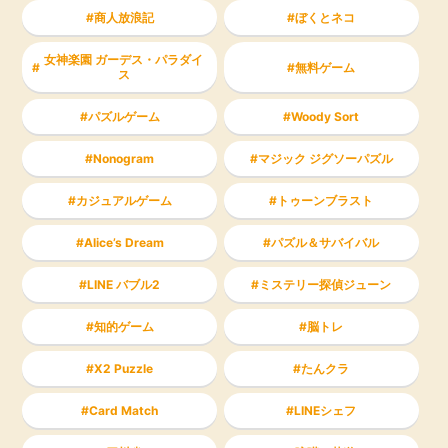
商人放浪記
ぼくとネコ
女神楽園 ガーデス・パラダイ
無料ゲーム
ス
パズルゲーム
Woody Sort
Nonogram
マジック ジグソーパズル
カジュアルゲーム
トゥーンブラスト
Alice’s Dream
パズル＆サバイバル
LINE バブル2
ミステリー探偵ジューン
知的ゲーム
脳トレ
X2 Puzzle
たんクラ
Card Match
LINEシェフ