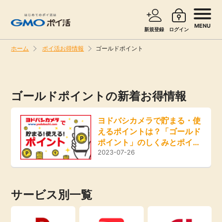
MENU
新規登録
ログイン
ホーム
ポイ活お得情報
ゴールドポイント
サービスで探す
ショッピングで探す
ゴールドポイントの新着お得情報
旅行・レンタカー
お知らせ
ヨドバシカメラで貯まる・使
無料サービス
えるポイントは？「ゴールド
新着
ポイント」のしくみとポイン
ト還元率上げる方法も解説
2023-07-26
エンタメ
高還元
クレジットカード
サービス別一覧
無料
暮らし