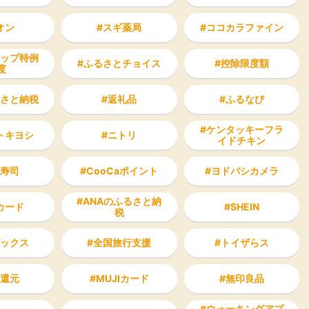
オン
スギ薬局
ココカラファイン
ップ特例
ふるさとチョイス
控除限度額
度
さと納税
返礼品
ふるなび
ケンタッキーフラ
トキヨシ
ニトリ
イドチキン
寿司
CooCaポイント
ヨドバシカメラ
ANAのふるさと納
カード
SHEIN
税
ックス
全国旅行支援
トイザらス
還元
MUJIカード
無印良品
ウォーキングアプ