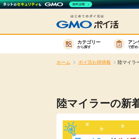
無料診断
カテゴリー
アン
から探す
で貯め
お知らせ
ホーム
ポイ活お得情報
陸マイラ
新着
キーワード
高還元
無料
陸マイラーの新
サービスか
楽天サービス一覧