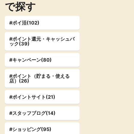
で探す
楽天toto【無
楽天レシピ
料利用登録】
アンケート
レシ活
#ポイ活(102)
#ポイント還元・キャッシュバ
ック(39)
140P
100P
ポイント
キャンペーン
情報
る・使えるお店）
#キャンペーン(80)
#ポイント（貯まる・使える
店）(26)
#ポイントサイト(21)
#スタッフブログ(14)
#ショッピング(95)