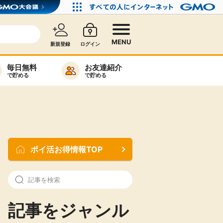
MENU
新規登録
ログイン
毎日無料
お友達紹介
で貯める
で貯める
カード比較
毎日ゲット
特集一覧
ポイ活お得情報TOP
ヘルプセンター
リーから検索
記事をジャンル
高還元
無料