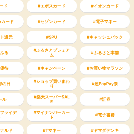
ード
エポスカード
イオンカード
ayカード
セゾンカード
電子マネー
ト還元
SPU
キャッシュバック
ふるさとプレミア
ふる
ふるさと本舗
ム
優待
キャンペーン
お買い物マラソン
ショップ買いまわ
郎の日
超PayPay祭
り
楽天スーパーSAL
ール
証券
E
フライデ
マイナンバーカー
電子書籍
ー
ド
ナルド
Tマネー
ヤマダデンキ