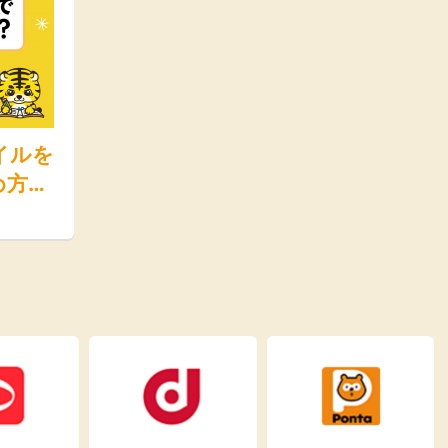
楽天ビューテ
楽天24
楽天トラベル
楽天ブックス
ィ
即日還元
購入額の0.7%P
購入額の1%P
購入額の1%P
購入額の1%P
イルを
ポイ活
お得情報
め方と
（貯ま
ービス一覧