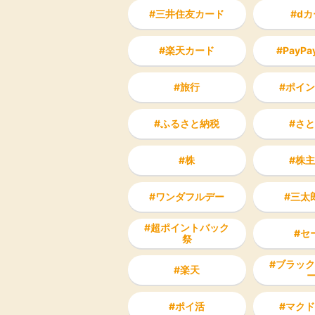
三井住友カード
dカ
楽天カード
PayP
旅行
ポイン
ふるさと納税
さと
株
株主
ワンダフルデー
三太
超ポイントバック
セ
祭
ブラック
楽天
ポイ活
マクド