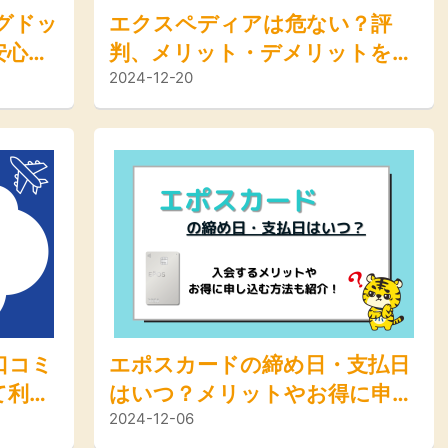
ングドッ
エクスペディアは危ない？評
安心し
判、メリット・デメリットを徹
2024-12-20
などを
底解説
口コミ
エポスカードの締め日・支払日
て利用
はいつ？メリットやお得に申し
2024-12-06
得な方
込む方法も紹介！