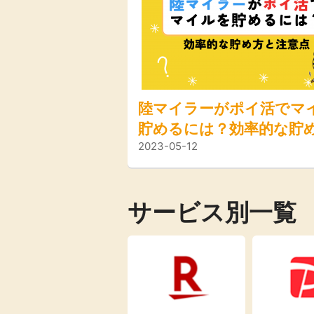
Rakuten Fash
楽天証券
ion（楽天ファ
ッション）
340P
購入額の3.5%P
陸マイラーがポイ活でマ
貯めるには？効率的な貯
その他の楽天サ
2023-05-12
注意点を解説
サービス別一覧