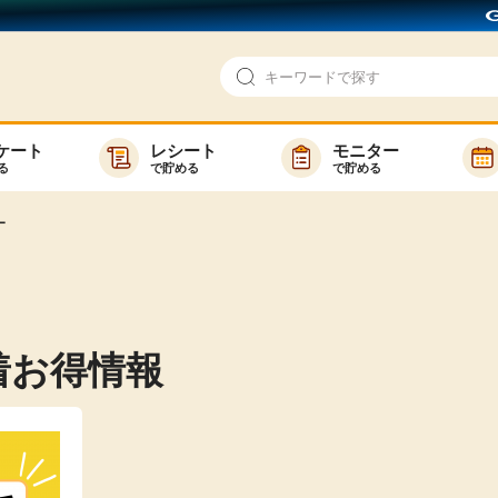
ケート
レシート
モニター
る
で貯める
で貯める
即日還元
モニター
ー
アンケート
お友達紹介
で検索
ゲーム
ポイ活お得情報
買い物
GMOポイ活の使い方
着お得情報
ら検索
カテゴ
新着