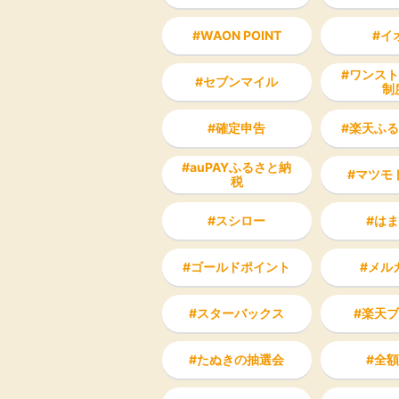
WAON POINT
イ
ワンスト
セブンマイル
制
確定申告
楽天ふる
auPAYふるさと納
マツモ
税
スシロー
はま
ゴールドポイント
メル
スターバックス
楽天ブ
たぬきの抽選会
全額