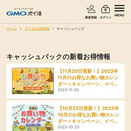
MENU
新規登録
ログイン
ホーム
ポイ活お得情報
キャッシュバック
サービスで探す
ショッピングで探す
キャッシュバックの新着お得情報
旅行・レンタカー
お知らせ
【11月20日更新！】2023年
無料サービス
11月のお得なお買い物カレン
新着
ダー＜キャンペーン、イベン
ト、セール情報＞
2023-11-20
エンタメ
高還元
クレジットカード
【10月23日更新！】2023年
10月のお得なお買い物カレン
無料
ダー＜キャンペーン、イベン
暮らし
ト、セール情報＞
2023-10-23