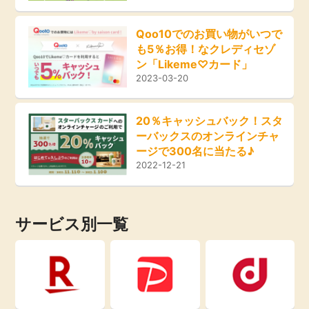
即日還元
引っ越し
Qoo10でのお買い物がいつで
も5％お得！なクレディセゾ
アンケート
買取・査定
ン「Likeme♡カード」
2023-03-20
学び
ゲーム
20％キャッシュバック！スタ
進学・教育
ーバックスのオンラインチャ
買い物
ージで300名に当たる♪
2022-12-21
美容・健康
モニター
有料サービス
サービス別一覧
ポイ活お得情報
銀行・金融・投資
お友達紹介
家計の固定費
カード比較