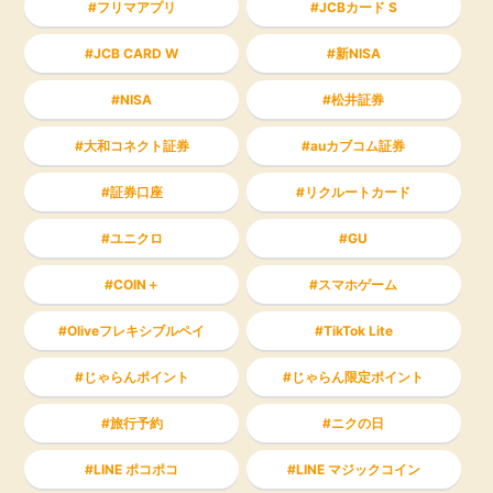
フリマアプリ
JCBカード S
JCB CARD W
新NISA
NISA
松井証券
大和コネクト証券
auカブコム証券
証券口座
リクルートカード
ユニクロ
GU
COIN＋
スマホゲーム
Oliveフレキシブルペイ
TikTok Lite
じゃらんポイント
じゃらん限定ポイント
旅行予約
ニクの日
LINE ポコポコ
LINE マジックコイン