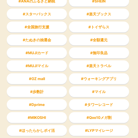
ANAのふるさと納税
SHEIN
スターバックス
楽天ブックス
全国旅行支援
トイザらス
たぬきの抽選会
全額還元
MUJIカード
無印良品
MUJIマイル
楽天トラベル
OZ mall
ウォーキングアプリ
歩数計
マイル
Dprime
タワーレコード
MIKOSHI
Qoo10メガ割
ほったらかしポイ活
LYPマイレージ