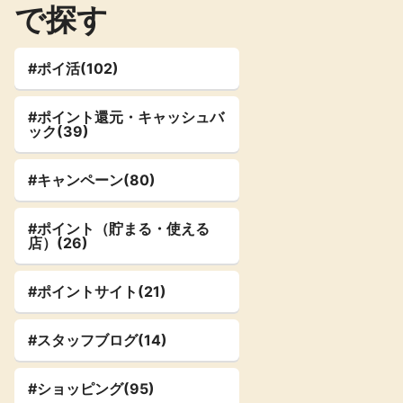
で探す
楽天toto【無
楽天レシピ
料利用登録】
アンケート
レシ活
#ポイ活(102)
#ポイント還元・キャッシュバ
ック(39)
140P
100P
ポイント
キャンペーン
情報
る・使えるお店）
#キャンペーン(80)
#ポイント（貯まる・使える
店）(26)
#ポイントサイト(21)
#スタッフブログ(14)
#ショッピング(95)