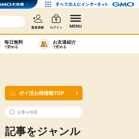
MENU
新規登録
ログイン
毎日無料
お友達紹介
で貯める
で貯める
カード比較
毎日ゲット
特集一覧
ポイ活お得情報TOP
ヘルプセンター
リーから検索
記事をジャンル
高還元
無料