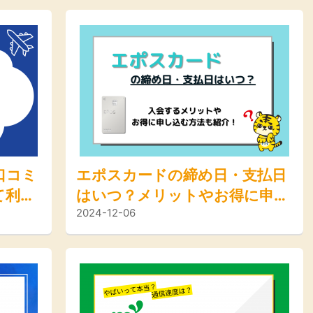
口コミ
エポスカードの締め日・支払日
て利用
はいつ？メリットやお得に申し
2024-12-06
得な方
込む方法も紹介！