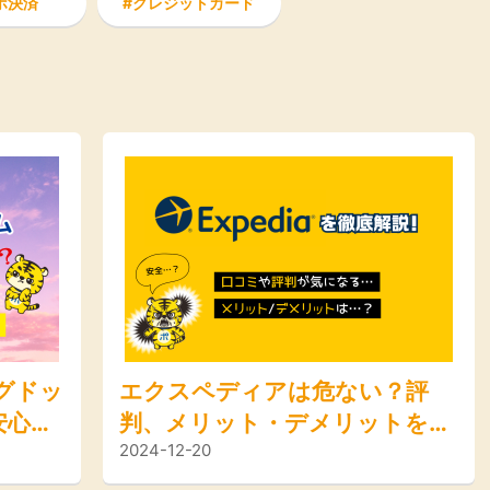
ホ決済
クレジットカード
楽天ビューテ
楽天24
楽天トラベル
楽天ブックス
ィ
即日還元
購入額の0.7%P
購入額の1%P
購入額の1%P
購入額の1%P
ポイ活
お得情報
（貯ま
ービス一覧
ングドッ
エクスペディアは危ない？評
安心し
判、メリット・デメリットを徹
2024-12-20
などを
底解説