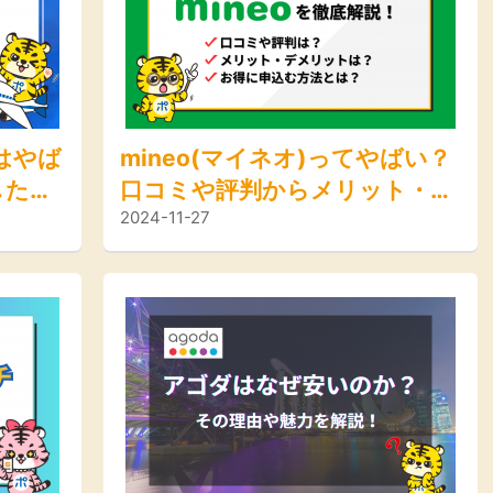
判はやば
mineo(マイネオ)ってやばい？
した感
口コミや評判からメリット・デ
2024-11-27
メリットを徹底解説！お得に申
込む方法もご紹介！