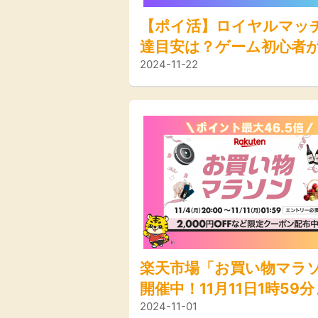
【ポイ活】ロイヤルマッ
達目安は？ゲーム初心者
2024-11-22
にやってみた結果！
楽天市場「お買い物マラ
開催中！11月11日1時59
2024-11-01
で！ポイント最大46.5倍