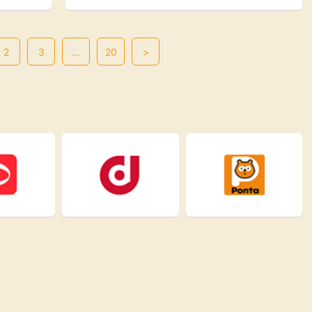
れも熱い！[PR]
2
3
…
20
>