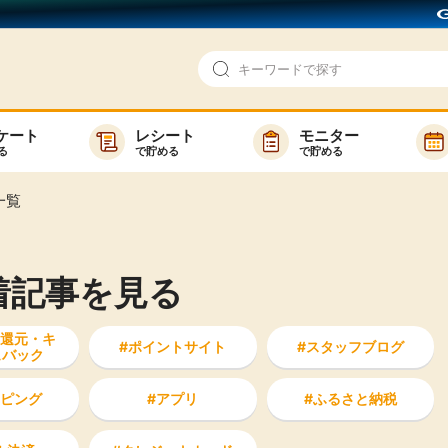
ケート
レシート
モニター
る
で貯める
で貯める
即日還元
モニター
一覧
アンケート
お友達紹介
で検索
ゲーム
ポイ活お得情報
着記事を見る
買い物
GMOポイ活の使い方
ら検索
カテゴ
還元・キ
ポイントサイト
スタッフブログ
ュバック
ピング
アプリ
ふるさと納税
新着