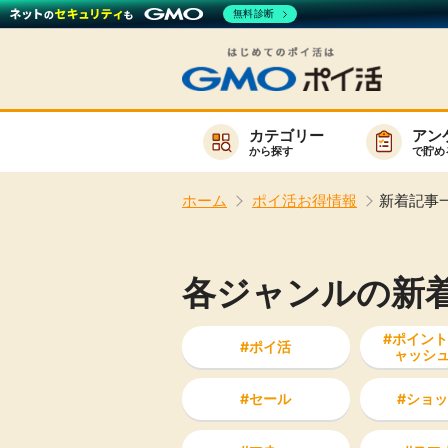
無料診断
カテゴリー
アン
から探す
で貯め
お知らせ
ホーム
ポイ活お得情報
新着記事
新着
キーワード
高還元
各ジャンルの新
無料
サービスか
ポイント
ポイ活
ャッシ
セール
ショッ
楽天サービス一覧