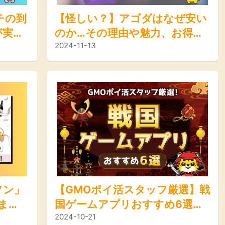
チの到
【怪しい？】アゴダはなぜ安い
が実際
のか…その理由や魅力、お得に
2024-11-13
旅行を楽しむ方法を解説！
ソン」
【GMOポイ活スタッフ厳選】戦
分ま
国ゲームアプリおすすめ6選！
2024-10-21
信長の野望、獅子が如く……ど