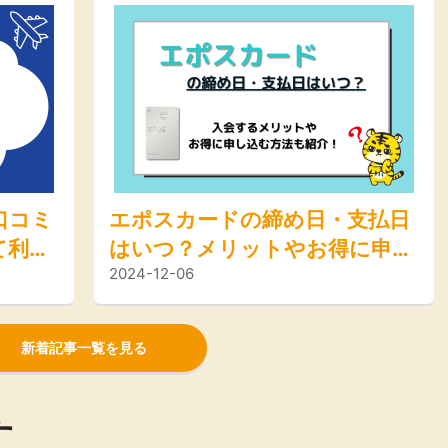
口コミ
エポスカードの締め日・支払日
て利用
はいつ？メリットやお得に申し
2024-12-06
得な方
込む方法も紹介！
新着記事一覧を見る
す