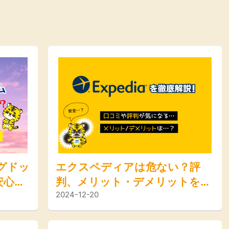
ングドッ
エクスペディアは危ない？評
安心し
判、メリット・デメリットを徹
2024-12-20
などを
底解説