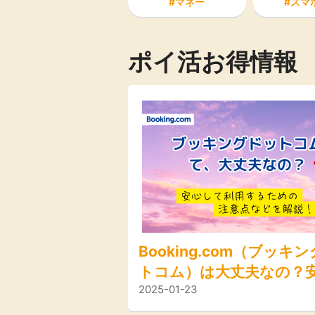
マネー
スマ
Rakuten Fash
楽天証券
ion（楽天ファ
ッション）
ポイ活お得情報
340P
購入額の3.5%P
その他の楽天サ
Booking.com（ブッキ
トコム）は大丈夫なの？
2025-01-23
て利用するための注意点
解説！