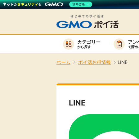
無料診断
カテゴリー
アン
から探す
で貯め
お知らせ
ホーム
ポイ活お得情報
LINE
新着
キーワード
高還元
無料
LINE
サービスか
楽天サービス一覧