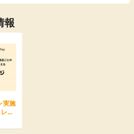
情報
ン実施
イレー