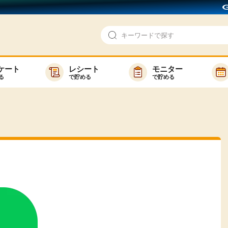
ケート
レシート
モニター
る
で貯める
で貯める
即日還元
モニター
アンケート
お友達紹介
で検索
ゲーム
ポイ活お得情報
買い物
GMOポイ活の使い方
ら検索
カテゴ
新着