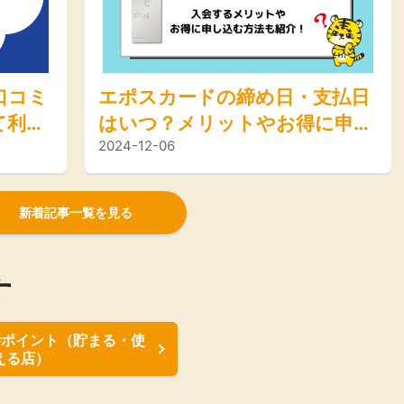
口コミ
エポスカードの締め日・支払日
て利用
はいつ？メリットやお得に申し
2024-12-06
得な方
込む方法も紹介！
新着記事一覧を見る
す
#ポイント（貯まる・使
える店）