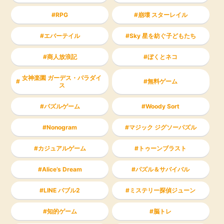
RPG
崩壊 スターレイル
エバーテイル
Sky 星を紡ぐ子どもたち
商人放浪記
ぼくとネコ
女神楽園 ガーデス・パラダイ
無料ゲーム
ス
パズルゲーム
Woody Sort
Nonogram
マジック ジグソーパズル
カジュアルゲーム
トゥーンブラスト
Alice’s Dream
パズル＆サバイバル
LINE バブル2
ミステリー探偵ジューン
知的ゲーム
脳トレ