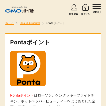
MENU
新規登録
ログイン
ホーム
ポイ活お得情報
Pontaポイント
サービスで探す
ショッピングで探す
Pontaポイント
旅行・レンタカー
お知らせ
無料サービス
新着
エンタメ
高還元
クレジットカード
Pontaポイント
はローソン、ケンタッキーフライドチ
無料
暮らし
キン、ホットペッパービューティーをはじめとした全