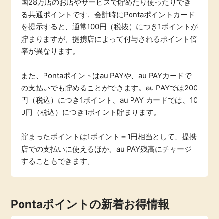
国28万店のお店やサービスで貯めたり使ったりでき
即日還元
引っ越し
る共通ポイントです。会計時にPontaポイントカード
を提示すると、通常100円（税抜）につき1ポイントが
アンケート
貯まりますが、提携店によって付与されるポイント倍
買取・査定
率が異なります。
学び
ゲーム
また、Pontaポイントはau PAYや、au PAYカードで
の支払いでも貯めることができます。au PAYでは200
進学・教育
買い物
円（税込）につき1ポイント、au PAY カードでは、10
0円（税込）につき1ポイント貯まります。
美容・健康
モニター
貯まったポイントは
1ポイント＝1円相当
として、提携
有料サービス
店での支払いに使えるほか、au PAY残高にチャージ
ポイ活お得情報
することもできます。
銀行・金融・投資
お友達紹介
家計の固定費
Pontaポイントの新着お得情報
カード比較