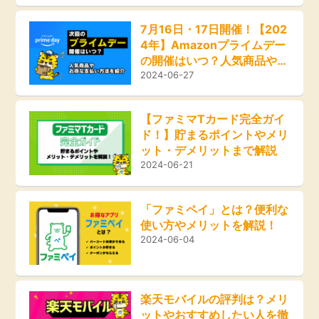
即日還元
引っ越し
7月16日・17日開催！【202
4年】Amazonプライムデー
アンケート
買取・査定
の開催はいつ？人気商品やお
得な支払い方法を紹介
2024-06-27
学び
ゲーム
【ファミマTカード完全ガイ
ド！】貯まるポイントやメリ
進学・教育
買い物
ット・デメリットまで解説
2024-06-21
美容・健康
モニター
「ファミペイ」とは？便利な
有料サービス
使い方やメリットを解説！
ポイ活お得情報
2024-06-04
銀行・金融・投資
お友達紹介
家計の固定費
楽天モバイルの評判は？メリ
ットやおすすめしたい人を徹
カード比較