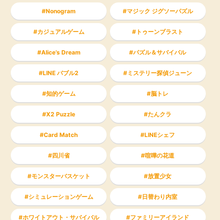
Nonogram
マジック ジグソーパズル
カジュアルゲーム
トゥーンブラスト
Alice’s Dream
パズル＆サバイバル
LINE バブル2
ミステリー探偵ジューン
知的ゲーム
脳トレ
X2 Puzzle
たんクラ
Card Match
LINEシェフ
四川省
喧嘩の花道
モンスターバスケット
放置少女
シミュレーションゲーム
日替わり内室
ホワイトアウト・サバイバル
ファミリーアイランド