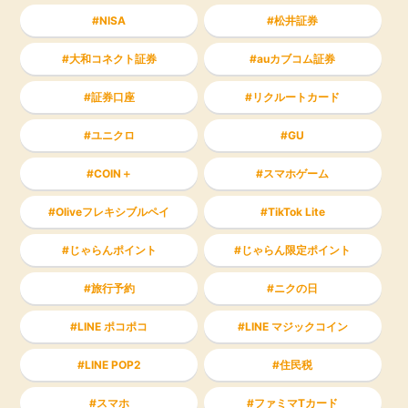
NISA
松井証券
大和コネクト証券
auカブコム証券
証券口座
リクルートカード
ユニクロ
GU
COIN＋
スマホゲーム
Oliveフレキシブルペイ
TikTok Lite
じゃらんポイント
じゃらん限定ポイント
旅行予約
ニクの日
LINE ポコポコ
LINE マジックコイン
LINE POP2
住民税
スマホ
ファミマTカード