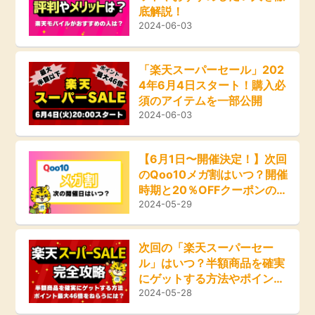
ふるさと納税
底解説！
2024-06-03
毎日ゲット
「楽天スーパーセール」202
特集一覧
4年6月4日スタート！購入必
須のアイテムを一部公開
2024-06-03
GMOポイ活の使い方
【6月1日〜開催決定！】次回
ヘルプセンター
のQoo10メガ割はいつ？開催
時期と20％OFFクーポンのお
得な利用法
2024-05-29
次回の「楽天スーパーセー
ル」はいつ？半額商品を確実
にゲットする方法やポイント
最大46倍ねらう方法など完
2024-05-28
全攻略！