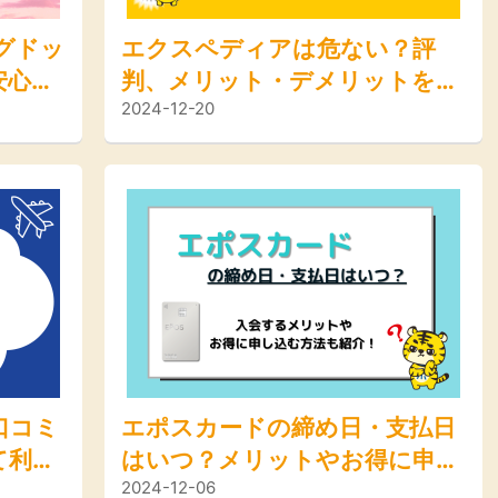
ングドッ
エクスペディアは危ない？評
安心し
判、メリット・デメリットを徹
2024-12-20
などを
底解説
口コミ
エポスカードの締め日・支払日
て利用
はいつ？メリットやお得に申し
2024-12-06
得な方
込む方法も紹介！