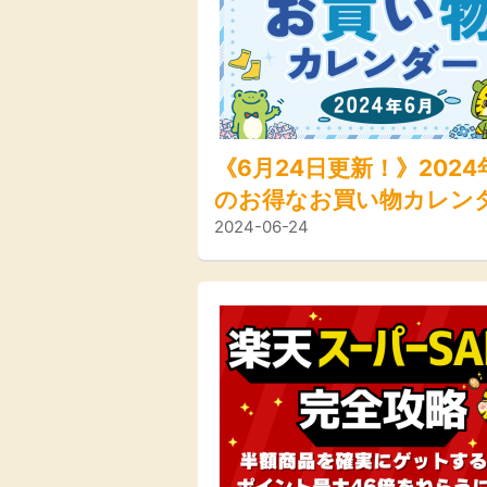
Rakuten Fash
楽天証券
ion（楽天ファ
ッション）
340P
購入額の3.5%P
《6月24日更新！》2024
のお得なお買い物カレン
その他の楽天サ
2024-06-24
キャンペーン、イベント
ル情報＞