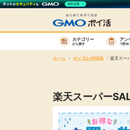
無料診断
カテゴリー
アン
から探す
で貯め
お知らせ
ホーム
ポイ活お得情報
楽天スーパ
新着
キーワード
高還元
無料
楽天スーパーSA
サービスか
楽天サービス一覧