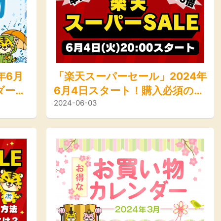
楽天ビューテ
楽天24
楽天トラベル
楽天ブックス
ィ
即日還元
購入額の0.7%P
購入額の1%P
購入額の1%P
購入額の1%P
年6月
「楽天スーパーセール」2024年
ポイ活
お得情報
ダー＜
6月4日スタート！購入必須のア
（貯ま
ービス一覧
2024-06-03
、セー
イテムを一部公開