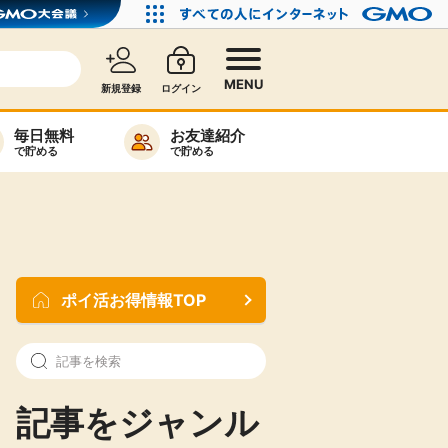
MENU
新規登録
ログイン
毎日無料
お友達紹介
で貯める
で貯める
カード比較
毎日ゲット
特集一覧
ポイ活お得情報TOP
ヘルプセンター
リーから検索
記事をジャンル
高還元
無料