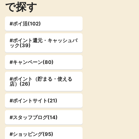
で探す
楽天toto【無
楽天レシピ
料利用登録】
アンケート
レシ活
#ポイ活(102)
#ポイント還元・キャッシュバ
ック(39)
140P
100P
ポイント
キャンペーン
情報
る・使えるお店）
#キャンペーン(80)
#ポイント（貯まる・使える
店）(26)
#ポイントサイト(21)
#スタッフブログ(14)
#ショッピング(95)