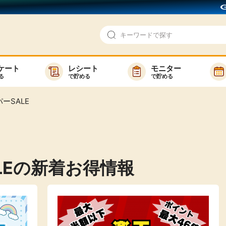
ケート
レシート
モニター
る
で貯める
で貯める
即日還元
モニター
ーSALE
アンケート
お友達紹介
で検索
ゲーム
ポイ活お得情報
買い物
GMOポイ活の使い方
LEの新着お得情報
ら検索
カテゴ
新着