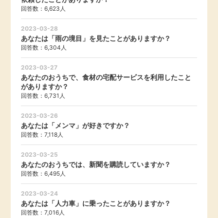
回答数：6,623人
引っ越し
アンケート
2023-03-28
あなたは「雨の境目」を見たことがありますか？
買取・査定
回答数：6,304人
ゲーム
学び
2023-03-27
あなたのおうちで、食材の宅配サービスを利用したこと
買い物
がありますか？
進学・教育
回答数：6,731人
モニター
2023-03-26
美容・健康
あなたは「メンマ」が好きですか？
回答数：7,118人
ポイ活お得情報
月額有料サービス
2023-03-25
あなたのおうちでは、新聞を購読していますか？
お友達紹介
銀行・金融・投資
回答数：6,495人
2023-03-24
家計の固定費
カード比較
あなたは「人力車」に乗ったことがありますか？
回答数：7,016人