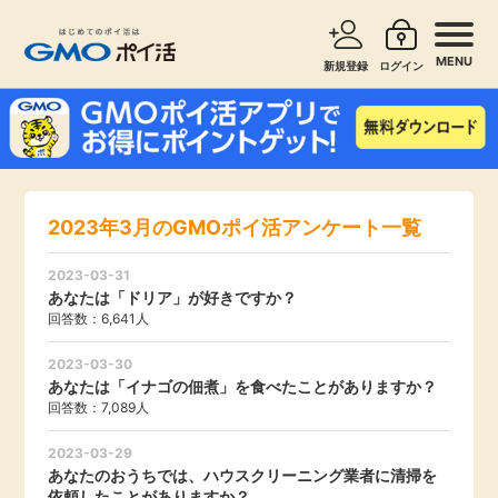
MENU
新規登録
ログイン
サービスで探す
ショッピングで探す
お知らせ
2023年3月のGMOポイ活アンケート一覧
旅行・レンタカー
新着
2023-03-31
無料サービス
あなたは「ドリア」が好きですか？
回答数：6,641人
高還元
エンタメ
2023-03-30
あなたは「イナゴの佃煮」を食べたことがありますか？
無料
回答数：7,089人
クレジットカード
2023-03-29
暮らし
あなたのおうちでは、ハウスクリーニング業者に清掃を
即日還元
依頼したことがありますか？