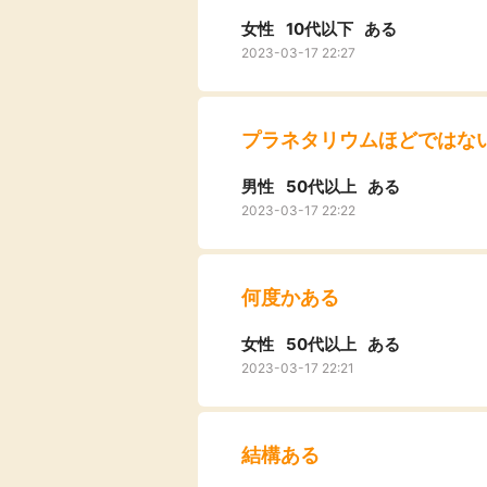
女性
10代以下
ある
2023-03-17 22:27
プラネタリウムほどではな
男性
50代以上
ある
2023-03-17 22:22
何度かある
女性
50代以上
ある
2023-03-17 22:21
結構ある