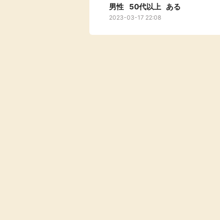
男性
50代以上
ある
2023-03-17 22:08