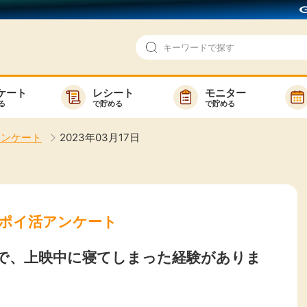
ケート
レシート
モニター
る
で貯める
で貯める
即日還元
モニター
アンケート
2023年03月17日
アンケート
お友達紹介
で検索
ゲーム
ポイ活お得情報
買い物
GMOポイ活の使い方
MOポイ活アンケート
ら検索
カテゴ
で、上映中に寝てしまった経験がありま
新着