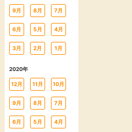
9月
8月
7月
6月
5月
4月
3月
2月
1月
2020年
12月
11月
10月
9月
8月
7月
6月
5月
4月