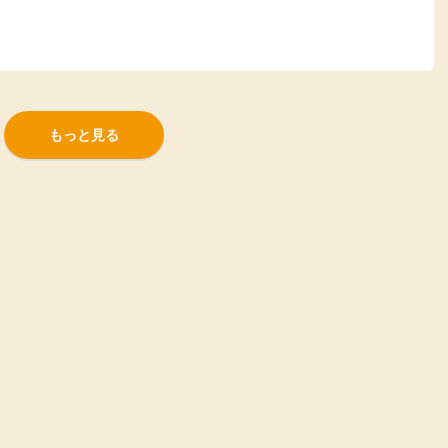
もっと見る