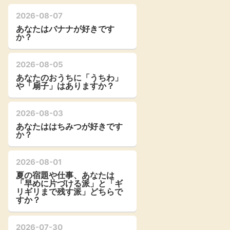
2026-08-07
あなたはバナナが好きです
か？
2026-08-05
あなたのおうちに「うちわ」
や「扇子」はありますか？
2026-08-03
あなたははちみつが好きです
か？
2026-08-01
夏の宿題や仕事、あなたは
「早めに片づける派」と「ギ
リギリまで残す派」どちらで
すか？
2026-07-30