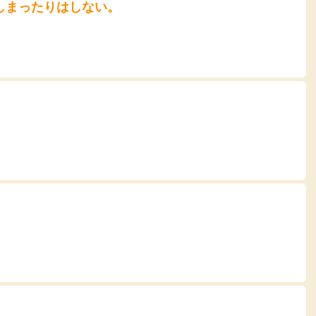
しまったりはしない。