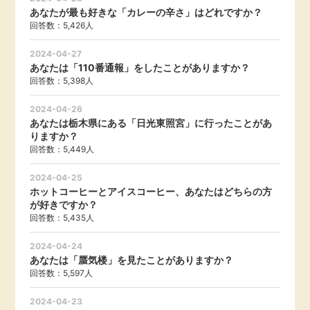
あなたが最も好きな「カレーの辛さ」はどれですか？
引っ越し
回答数：5,426人
アンケート
2024-04-27
買取・査定
あなたは「110番通報」をしたことがありますか？
ゲーム
回答数：5,398人
学び
2024-04-26
買い物
あなたは栃木県にある「日光東照宮」に行ったことがあ
進学・教育
りますか？
回答数：5,449人
モニター
美容・健康
2024-04-25
ホットコーヒーとアイスコーヒー、あなたはどちらの方
ポイ活お得情報
が好きですか？
月額有料サービス
回答数：5,435人
お友達紹介
銀行・金融・投資
2024-04-24
あなたは「蜃気楼」を見たことがありますか？
回答数：5,597人
家計の固定費
カード比較
2024-04-23