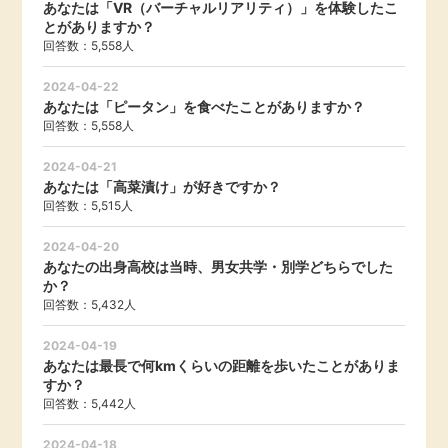
あなたは「VR（バーチャルリアリティ）」を体験したこ
毎日ゲット
とがありますか？
回答数：5,558人
特集一覧
2024-04-22
あなたは「ピータン」を食べたことがありますか？
回答数：5,558人
GMOポイ活の使い方
2024-04-21
あなたは「高菜漬け」が好きですか？
ヘルプセンター
回答数：5,515人
2024-04-20
あなたの出身高校は当時、男女共学・別学どちらでした
か？
回答数：5,432人
2024-04-19
あなたは最長で何kmくらいの距離を歩いたことがありま
すか？
回答数：5,442人
2024-04-18