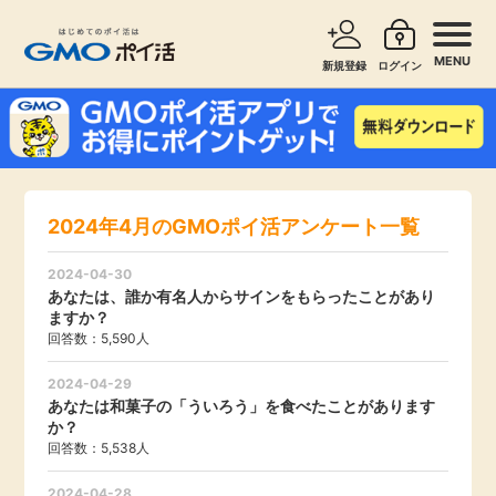
MENU
新規登録
ログイン
サービスで探す
ショッピングで探す
お知らせ
2024年4月のGMOポイ活アンケート一覧
旅行・レンタカー
新着
2024-04-30
無料サービス
あなたは、誰か有名人からサインをもらったことがあり
ますか？
高還元
回答数：5,590人
エンタメ
2024-04-29
あなたは和菓子の「ういろう」を食べたことがあります
無料
クレジットカード
か？
回答数：5,538人
暮らし
即日還元
2024-04-28