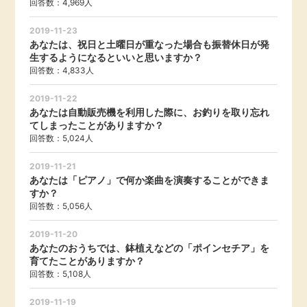
回答数：4,969人
毎日ゲット
2019-11-23
あなたは、祝日と土曜日が重なった場合も振替休日が発
特集一覧
生するようになるといいと思いますか？
回答数：4,833人
GMOポイ活の使い方
2019-11-22
あなたは自動販売機を利用した際に、お釣りを取り忘れ
てしまったことがありますか？
回答数：5,024人
ヘルプセンター
2019-11-21
あなたは「ピアノ」で何か楽曲を演奏することができま
すか？
回答数：5,056人
2019-11-20
あなたのおうちでは、鉢植えなどの「ポインセチア」を
育てたことがありますか？
回答数：5,108人
2019-11-19