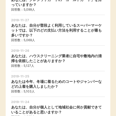
っていますか？
引っ越し
回答数：5,099人
アンケート
2019-11-27
買取・査定
あなたは、自分が普段よく利用しているスーパーマーケ
ゲーム
ットでは、以下のどの支払い方法を利用することが最も
多いですか？
学び
回答数：5,069人
買い物
進学・教育
2019-11-26
あなたは、ハウスクリーニング業者に自宅や敷地内の清
モニター
掃を依頼したことがありますか？
美容・健康
回答数：5,127人
ポイ活お得情報
2019-11-25
月額有料サービス
あなたは今年、冬場に着るためのコートやジャンパーな
どの上着を購入しましたか？
お友達紹介
銀行・金融・投資
回答数：5,103人
2019-11-24
家計の固定費
カード比較
あなたは、自分が個人として地域社会に何か貢献できて
いることがあると思いますか？