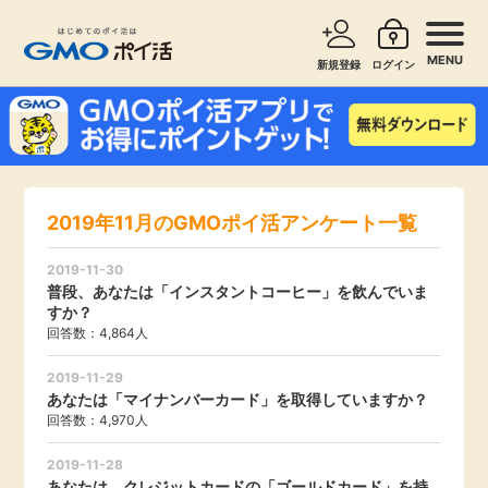
MENU
新規登録
ログイン
サービスで探す
ショッピングで探す
お知らせ
2019年11月のGMOポイ活アンケート一覧
旅行・レンタカー
新着
2019-11-30
無料サービス
普段、あなたは「インスタントコーヒー」を飲んでいま
すか？
高還元
回答数：4,864人
エンタメ
2019-11-29
あなたは「マイナンバーカード」を取得していますか？
無料
クレジットカード
回答数：4,970人
暮らし
2019-11-28
即日還元
あなたは、クレジットカードの「ゴールドカード」を持