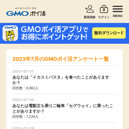
MENU
新規登録
ログイン
サービスで探す
ショッピングで探す
お知らせ
2023年7月のGMOポイ活アンケート一覧
旅行・レンタカー
新着
2023-07-31
無料サービス
あなたは「イカスミパスタ」を食べたことがあります
か？
高還元
回答数：6,962人
エンタメ
2023-07-30
あなたは電動立ち乗り二輪車「セグウェイ」に乗ったこ
無料
クレジットカード
とがありますか？
回答数：7,236人
暮らし
即日還元
2023-07-29