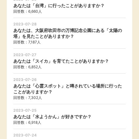
あなたは「台湾」に行ったことがありますか？
引っ越し
回答数：6,660人
アンケート
2023-07-28
買取・査定
あなたは、大阪府吹田市の万博記念公園にある「太陽の
ゲーム
塔」を見たことがありますか？
学び
回答数：7,187人
買い物
2023-07-27
進学・教育
あなたは「スイカ」を育てたことがありますか？
回答数：6,852人
モニター
美容・健康
2023-07-26
あなたは「心霊スポット」と噂されている場所に行った
ポイ活お得情報
ことがありますか？
月額有料サービス
回答数：7,302人
お友達紹介
銀行・金融・投資
2023-07-25
あなたは「水ようかん」が好きですか？
回答数：6,918人
家計の固定費
カード比較
2023-07-24