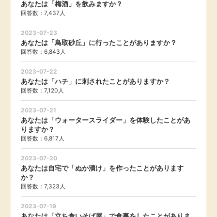
あなたは「梅酒」を飲みますか？
毎日ゲット
回答数：7,437人
2023-07-23
特集一覧
あなたは「鳥取砂丘」に行ったことがありますか？
回答数：6,843人
GMOポイ活の使い方
2023-07-22
あなたは「ハチ」に刺されたことがありますか？
回答数：7,120人
ヘルプセンター
2023-07-21
あなたは「ウォータースライダー」を体験したことがあ
りますか？
回答数：6,817人
2023-07-20
あなたは自宅で「ぬか漬け」を作ったことがあります
か？
回答数：7,323人
2023-07-19
あなたは「立ち食いそば屋」で食事をしたことがありま