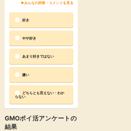
みんなの回答・コメントを見る
楽天toto【無料利
楽天レシピ
用登録】
好き
アンケート
レシ活
100P
やや好き
140P
ポイント
キャンペーン
情報
る・使えるお店）
あまり好きではない
嫌い
どちらとも言えない・わか
らない
GMOポイ活アンケートの
結果