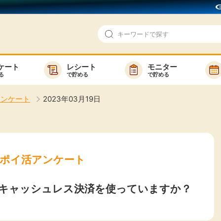
ケート
レシート
モニター
る
で貯める
で貯める
即日還元
モニター
アンケート
2023年03月19日
アンケート
お友達紹介
で検索
ゲーム
ポイ活お得情報
買い物
GMOポイ活の使い方
MOポイ活アンケート
ら検索
カテゴ
キャッシュレス決済を使っていますか？
新着