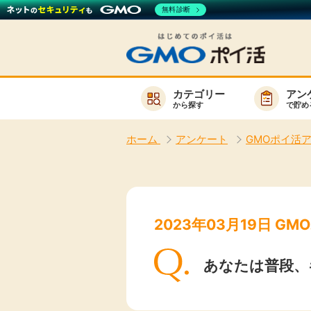
無料診断
カテゴリー
アン
から探す
で貯め
お知らせ
ホーム
アンケート
GMOポイ活
新着
キーワード
高還元
無料
2023年03月19日 G
サービスか
あなたは普段、
楽天サービス一覧