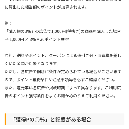
に算出した相当額のポイントが加算されます。
引っ越し
アンケート
例：
買取・査定
ゲーム
「購入額の3%」の広告で1,000円(税抜き)の商品を購入した場合
→ 1,000円 × 3% = 30ポイント獲得
学び
買い物
進学・教育
原則、送料やポイント、クーポンによる値引き分・消費税を差し
引いた金額が対象となります。
モニター
美容・健康
ただし、各広告で個別に条件が定められている場合がございます
ので、ポイント獲得条件や注意事項等を必ずご確認ください。
ポイ活お得情報
有料サービス
また、還元率は各広告や掲載時期によって異なります。ご利用広
告のポイント獲得条件をよくお確かめのうえご利用ください。
お友達紹介
銀行・金融・投資
家計の固定費
カード比較
「獲得Pの○％」と記載がある場合