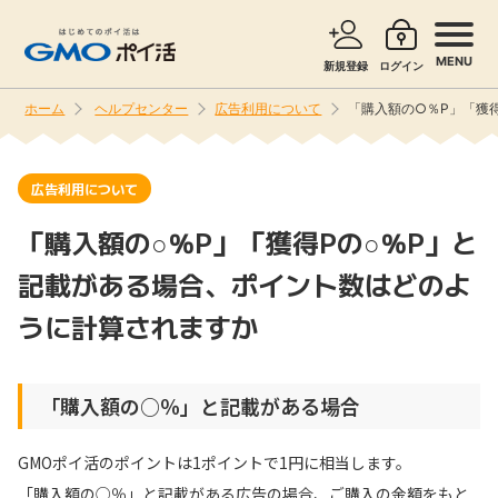
MENU
新規登録
ログイン
ホーム
ヘルプセンター
広告利用について
「購入額の○％P」「獲
サービスで探す
ショッピングで探す
広告利用について
お知らせ
旅行・レンタカー
「購入額の○％P」「獲得Pの○％P」と
新着
記載がある場合、ポイント数はどのよ
無料サービス
うに計算されますか
高還元
エンタメ
「購入額の○％」と記載がある場合
無料
クレジットカード
GMOポイ活のポイントは1ポイントで1円に相当します。
暮らし
即日還元
「購入額の○％」と記載がある広告の場合、ご購入の金額をもと