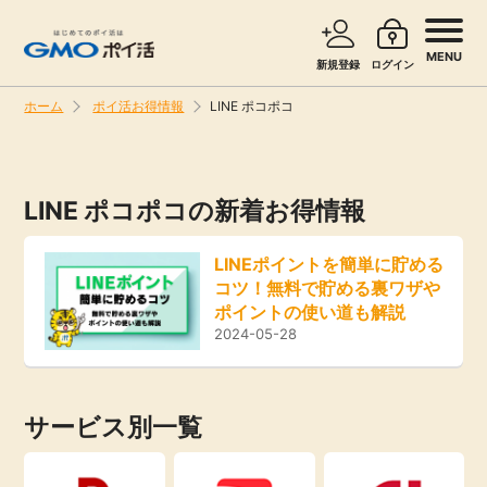
MENU
新規登録
ログイン
ホーム
ポイ活お得情報
LINE ポコポコ
サービスで探す
ショッピングで探す
LINE ポコポコの新着お得情報
旅行・レンタカー
お知らせ
LINEポイントを簡単に貯める
無料サービス
コツ！無料で貯める裏ワザや
新着
ポイントの使い道も解説
2024-05-28
エンタメ
高還元
クレジットカード
サービス別一覧
無料
暮らし