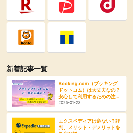
即日還元
引っ越し
アンケート
買取・査定
学び
ゲーム
進学・教育
買い物
新着記事一覧
美容・健康
モニター
Booking.com（ブッキング
有料サービス
ドットコム）は大丈夫なの？
ポイ活お得情報
安心して利用するための注意
点などを解説！
2025-01-23
銀行・金融・投資
お友達紹介
家計の固定費
エクスペディアは危ない？評
判、メリット・デメリットを
カード比較