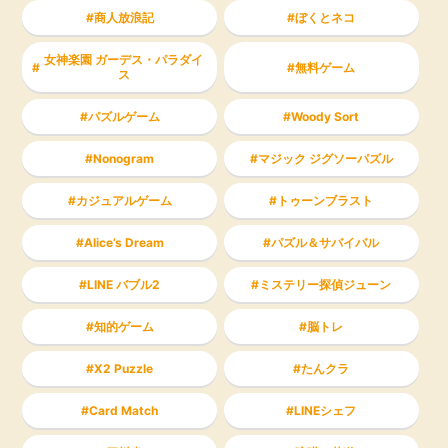
商人放浪記
ぼくとネコ
女神楽園 ガーデス・パラダイ
無料ゲーム
ス
パズルゲーム
Woody Sort
Nonogram
マジック ジグソーパズル
カジュアルゲーム
トゥーンブラスト
Alice’s Dream
パズル＆サバイバル
LINE バブル2
ミステリー探偵ジューン
知的ゲーム
脳トレ
X2 Puzzle
たんクラ
Card Match
LINEシェフ