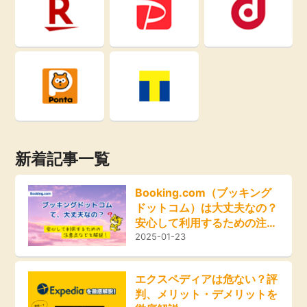
即日還元
引っ越し
アンケート
買取・査定
学び
ゲーム
進学・教育
買い物
新着記事一覧
美容・健康
モニター
Booking.com（ブッキング
有料サービス
ドットコム）は大丈夫なの？
ポイ活お得情報
安心して利用するための注意
点などを解説！
2025-01-23
銀行・金融・投資
お友達紹介
家計の固定費
エクスペディアは危ない？評
判、メリット・デメリットを
カード比較