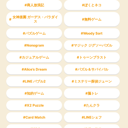
商人放浪記
ぼくとネコ
女神楽園 ガーデス・パラダイ
無料ゲーム
ス
パズルゲーム
Woody Sort
Nonogram
マジック ジグソーパズル
カジュアルゲーム
トゥーンブラスト
Alice’s Dream
パズル＆サバイバル
LINE バブル2
ミステリー探偵ジューン
知的ゲーム
脳トレ
X2 Puzzle
たんクラ
Card Match
LINEシェフ