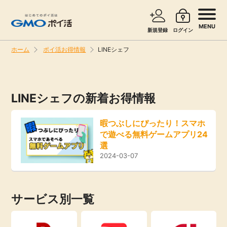
MENU
新規登録
ログイン
ホーム
ポイ活お得情報
LINEシェフ
サービスで探す
ショッピングで探す
LINEシェフの新着お得情報
旅行・レンタカー
お知らせ
暇つぶしにぴったり！スマホ
無料サービス
で遊べる無料ゲームアプリ24
新着
選
2024-03-07
エンタメ
高還元
クレジットカード
サービス別一覧
無料
暮らし