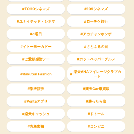
TOHOシネマズ
109シネマズ
ユナイテッド・シネマ
ローチケ旅行
d曜日
アカチャンホンポ
イトーヨーカドー
さとふるの日
ご愛顧感謝デー
ホットペッパーグルメ
楽天ANAマイレージクラブカ
Rakuten Fashion
ード
楽天証券
楽天Car車買取
Pontaアプリ
勝ったら倍
楽天キャッシュ
ドトール
丸亀製麺
コンビニ