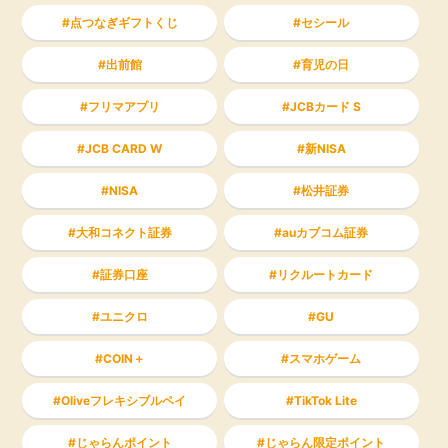
点つなぎギフトくじ
セシール
出前館
育児の日
フリマアプリ
JCBカード S
JCB CARD W
新NISA
NISA
松井証券
大和コネクト証券
auカブコム証券
証券口座
リクルートカード
ユニクロ
GU
COIN＋
スマホゲーム
Oliveフレキシブルペイ
TikTok Lite
じゃらんポイント
じゃらん限定ポイント