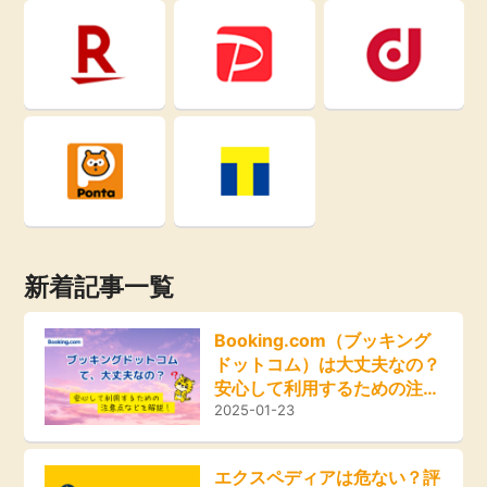
即日還元
引っ越し
アンケート
買取・査定
学び
ゲーム
進学・教育
買い物
美容・健康
新着記事一覧
モニター
有料サービス
Booking.com（ブッキング
ポイ活お得情報
ドットコム）は大丈夫なの？
銀行・金融・投資
安心して利用するための注意
点などを解説！
2025-01-23
お友達紹介
家計の固定費
エクスペディアは危ない？評
カード比較