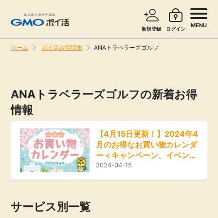
MENU
新規登録
ログイン
ホーム
ポイ活お得情報
ANAトラベラーズゴルフ
サービスで探す
ショッピングで探す
ANAトラベラーズゴルフの新着お得
旅行・レンタカー
お知らせ
情報
無料サービス
【4月15日更新！】2024年4
新着
月のお得なお買い物カレンダ
エンタメ
ー＜キャンペーン、イベン
ト、セール情報＞
2024-04-15
高還元
クレジットカード
無料
サービス別一覧
暮らし