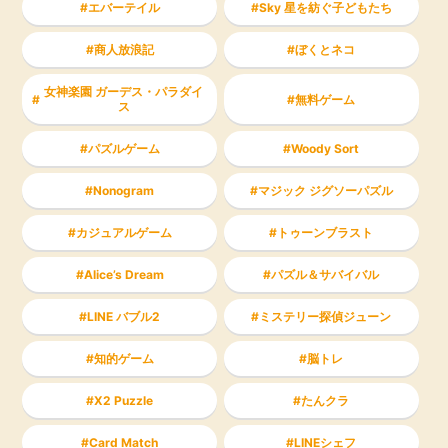
エバーテイル
Sky 星を紡ぐ子どもたち
商人放浪記
ぼくとネコ
女神楽園 ガーデス・パラダイ
無料ゲーム
ス
パズルゲーム
Woody Sort
Nonogram
マジック ジグソーパズル
カジュアルゲーム
トゥーンブラスト
Alice’s Dream
パズル＆サバイバル
LINE バブル2
ミステリー探偵ジューン
知的ゲーム
脳トレ
X2 Puzzle
たんクラ
Card Match
LINEシェフ