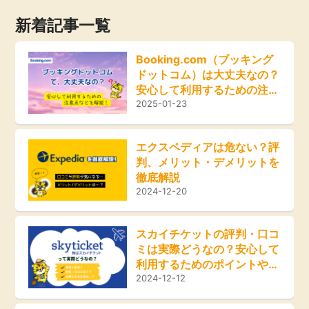
ふるさと納税
新着記事一覧
毎日ゲット
Booking.com（ブッキング
ドットコム）は大丈夫なの？
特集一覧
安心して利用するための注意
点などを解説！
2025-01-23
GMOポイ活の使い方
エクスペディアは危ない？評
判、メリット・デメリットを
ヘルプセンター
徹底解説
2024-12-20
スカイチケットの評判・口コ
ミは実際どうなの？安心して
利用するためのポイントやお
得な方法をご紹介！
2024-12-12