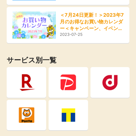
即日還元
引っ越し
＜7月24日更新！＞2023年7
月のお得なお買い物カレンダ
アンケート
買取・査定
ー＜キャンペーン、イベン
ト、セール情報＞
2023-07-25
学び
ゲーム
進学・教育
サービス別一覧
買い物
美容・健康
モニター
有料サービス
ポイ活お得情報
銀行・金融・投資
お友達紹介
家計の固定費
カード比較