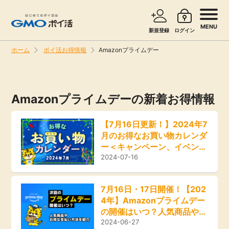
MENU
新規登録
ログイン
ホーム
ポイ活お得情報
Amazonプライムデー
サービスで探す
ショッピングで探す
Amazonプライムデーの新着お得情報
旅行・レンタカー
お知らせ
【7月16日更新！】2024年7
無料サービス
月のお得なお買い物カレンダ
新着
ー＜キャンペーン、イベン
ト、セール情報＞
2024-07-16
エンタメ
高還元
クレジットカード
7月16日・17日開催！【202
4年】Amazonプライムデー
無料
の開催はいつ？人気商品やお
暮らし
得な支払い方法を紹介
2024-06-27