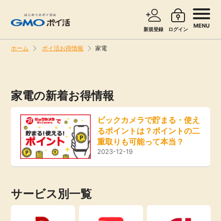
MENU
新規登録
ログイン
ホーム
ポイ活お得情報
家電
サービスで探す
ショッピングで探す
家電の新着お得情報
旅行・レンタカー
お知らせ
ビックカメラで貯まる・使え
無料サービス
るポイントは？ポイントの二
新着
重取りも可能って本当？
2023-12-19
エンタメ
高還元
クレジットカード
サービス別一覧
無料
暮らし