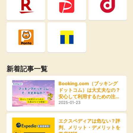
即日還元
引っ越し
アンケート
買取・査定
学び
ゲーム
進学・教育
買い物
新着記事一覧
美容・健康
モニター
Booking.com（ブッキング
有料サービス
ドットコム）は大丈夫なの？
ポイ活お得情報
安心して利用するための注意
点などを解説！
2025-01-23
銀行・金融・投資
お友達紹介
家計の固定費
エクスペディアは危ない？評
判、メリット・デメリットを
カード比較