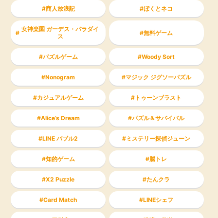
商人放浪記
ぼくとネコ
女神楽園 ガーデス・パラダイ
無料ゲーム
ス
パズルゲーム
Woody Sort
Nonogram
マジック ジグソーパズル
カジュアルゲーム
トゥーンブラスト
Alice’s Dream
パズル＆サバイバル
LINE バブル2
ミステリー探偵ジューン
知的ゲーム
脳トレ
X2 Puzzle
たんクラ
Card Match
LINEシェフ