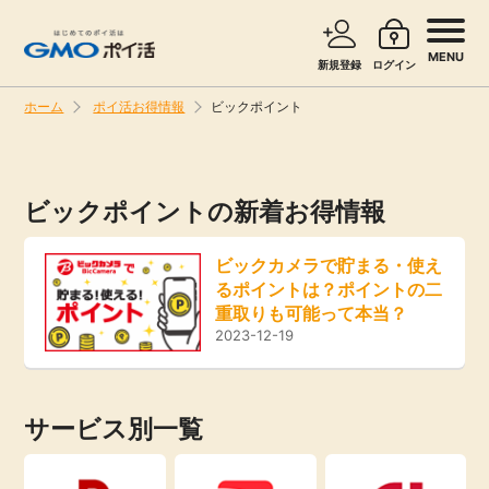
MENU
新規登録
ログイン
ホーム
ポイ活お得情報
ビックポイント
サービスで探す
ショッピングで探す
ビックポイントの新着お得情報
旅行・レンタカー
お知らせ
ビックカメラで貯まる・使え
無料サービス
るポイントは？ポイントの二
新着
重取りも可能って本当？
2023-12-19
エンタメ
高還元
クレジットカード
サービス別一覧
無料
暮らし