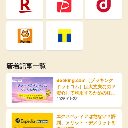
即日還元
引っ越し
アンケート
買取・査定
学び
ゲーム
進学・教育
買い物
新着記事一覧
美容・健康
モニター
Booking.com（ブッキング
有料サービス
ドットコム）は大丈夫なの？
ポイ活お得情報
安心して利用するための注意
点などを解説！
2025-01-23
銀行・金融・投資
お友達紹介
家計の固定費
エクスペディアは危ない？評
判、メリット・デメリットを
カード比較