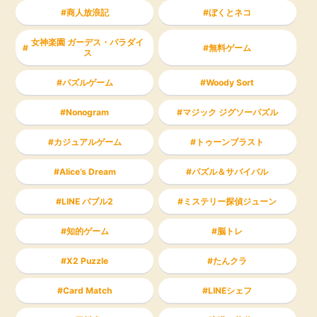
商人放浪記
ぼくとネコ
女神楽園 ガーデス・パラダイ
無料ゲーム
ス
パズルゲーム
Woody Sort
Nonogram
マジック ジグソーパズル
カジュアルゲーム
トゥーンブラスト
Alice’s Dream
パズル＆サバイバル
LINE バブル2
ミステリー探偵ジューン
知的ゲーム
脳トレ
X2 Puzzle
たんクラ
Card Match
LINEシェフ