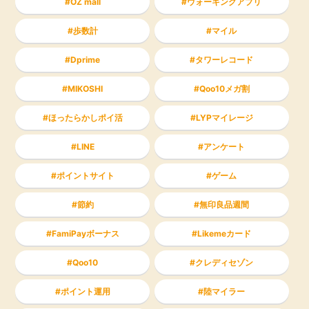
OZ mall
ウォーキングアプリ
歩数計
マイル
Dprime
タワーレコード
MIKOSHI
Qoo10メガ割
ほったらかしポイ活
LYPマイレージ
LINE
アンケート
ポイントサイト
ゲーム
節約
無印良品週間
FamiPayボーナス
Likemeカード
Qoo10
クレディセゾン
ポイント運用
陸マイラー