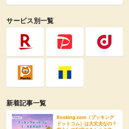
即日還元
引っ越し
サービス別一覧
アンケート
買取・査定
学び
ゲーム
進学・教育
買い物
美容・健康
モニター
有料サービス
ポイ活お得情報
銀行・金融・投資
新着記事一覧
お友達紹介
家計の固定費
Booking.com（ブッキング
ドットコム）は大丈夫なの？
カード比較