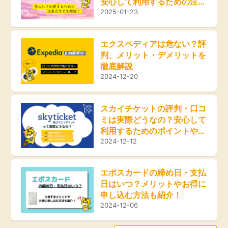
安心して利用するための注意
ふるさと納税
点などを解説！
2025-01-23
毎日ゲット
エクスペディアは危ない？評
判、メリット・デメリットを
特集一覧
徹底解説
2024-12-20
GMOポイ活の使い方
スカイチケットの評判・口コ
ミは実際どうなの？安心して
ヘルプセンター
利用するためのポイントやお
得な方法をご紹介！
2024-12-12
エポスカードの締め日・支払
日はいつ？メリットやお得に
申し込む方法も紹介！
2024-12-06