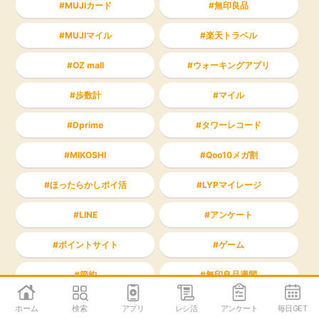
MUJIカード
無印良品
MUJIマイル
楽天トラベル
OZ mall
ウォーキングアプリ
歩数計
マイル
Dprime
タワーレコード
MIKOSHI
Qoo10メガ割
ほったらかしポイ活
LYPマイレージ
LINE
アンケート
ポイントサイト
ゲーム
節約
無印良品週間
FamiPayボーナス
Likemeカード
ホーム
検索
アプリ
レシ活
アンケート
毎日GET