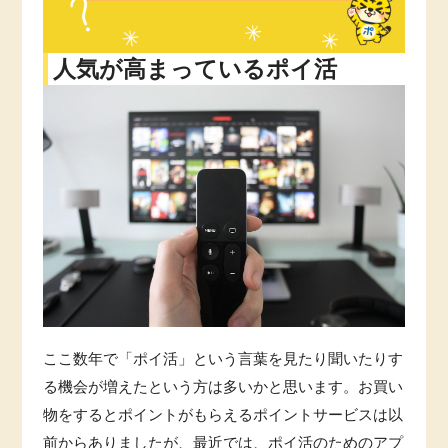
即日還元
引っ越し
人気が高まっているポイ活
アンケート
買取・査定
学び
ゲーム
進学・教育
買い物
美容・健康
モニター
有料サービス
ポイ活お得情報
銀行・金融・投資
ここ数年で「ポイ活」という言葉を見たり聞いたりす
お友達紹介
る機会が増えたという方は多いかと思います。お買い
家計の固定費
物をするとポイントがもらえるポイントサービスは以
前からありましたが、最近では、ポイ活のためのアプ
カード比較