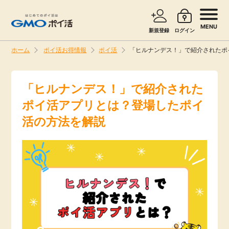
MENU
新規登録
ログイン
ホーム
ポイ活お得情報
ポイ活
「ヒルナンデス！」で紹介されたポ
サービスで探す
ショッピングで探す
「ヒルナンデス！」で紹介された
ポイ活アプリとは？登場したポイ
旅行・レンタカー
お知らせ
活の方法を解説
無料サービス
新着
エンタメ
高還元
クレジットカード
無料
暮らし