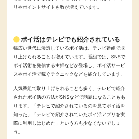
ふるさと納税
リやポイントサイトも数が増えています。
毎日ゲット
特集一覧
ポイ活はテレビでも紹介されている
幅広い世代に浸透しているポイ活は、テレビ番組で取
GMOポイ活の使い方
り上げられることも増えています。番組では、SNSで
ポイ活術を発信する主婦などが登場し、ポイ活サービ
スやポイ活で稼ぐテクニックなどを紹介しています。
ヘルプセンター
人気番組で取り上げられることも多く、テレビで紹介
されたポイ活の方法がSNSなどで話題になることもあ
ります。「テレビで紹介されているのを見てポイ活を
知った」「テレビで紹介されていたポイ活アプリを実
際に利用しはじめた」という方も少なくないでしょ
う。