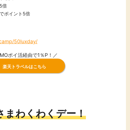
5倍
でポイント5倍
p/camp/50luxday/
MOポイ活経由で1％P！／
楽天トラベルはこちら
さまわくわくデー！