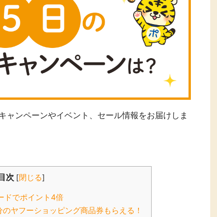
楽天ビューテ
楽天24
楽天トラベル
楽天ブックス
ィ
即日還元
購入額の0.7%P
購入額の1%P
購入額の1%P
購入額の1%P
ポイ活
お得情報
（貯ま
ービス一覧
なキャンペーンやイベント、セール情報をお届けしま
目次
[
閉じる
]
ードでポイント4倍
4％分のヤフーショッピング商品券もらえる！