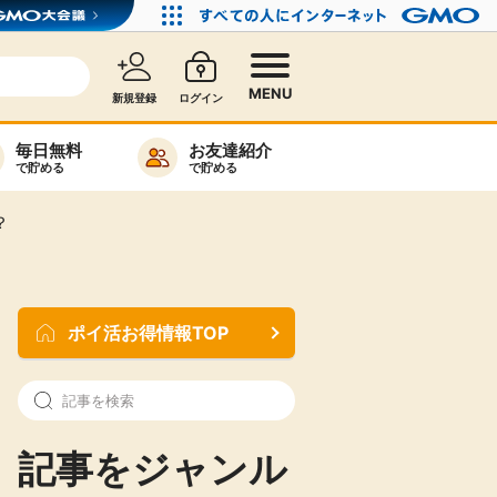
MENU
新規登録
ログイン
毎日無料
お友達紹介
で貯める
で貯める
カード比較
？
毎日ゲット
特集一覧
ポイ活お得情報TOP
ヘルプセンター
リーから検索
記事をジャンル
高還元
無料