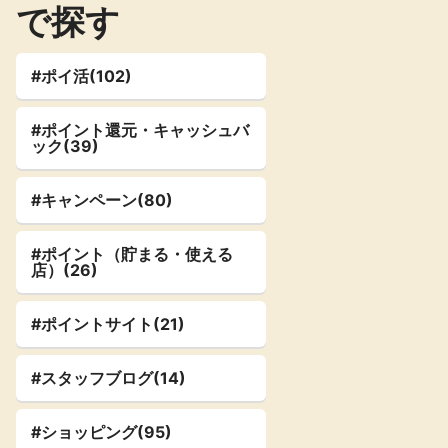
で探す
楽天toto【無
楽天レシピ
料利用登録】
アンケート
レシ活
#ポイ活(102)
#ポイント還元・キャッシュバ
ック(39)
140P
100P
ポイント
キャンペーン
情報
る・使えるお店）
#キャンペーン(80)
#ポイント（貯まる・使える
店）(26)
#ポイントサイト(21)
#スタッフブログ(14)
#ショッピング(95)