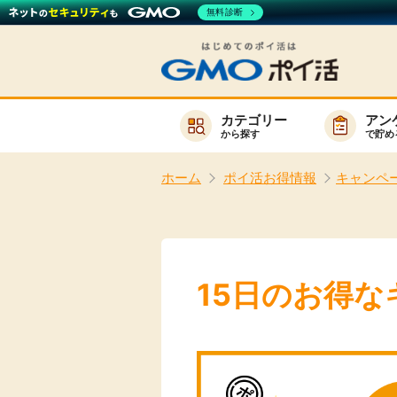
無料診断
カテゴリー
アン
から探す
で貯め
お知らせ
ホーム
ポイ活お得情報
キャンペ
新着
キーワード
高還元
無料
15日のお得
サービスか
楽天サービス一覧