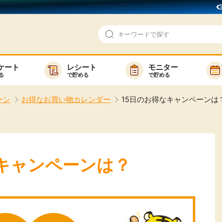
ケート
レシート
モニター
る
で貯める
で貯める
即日還元
モニター
ーン
お得なお買い物カレンダー
15日のお得なキャンペーンは
アンケート
お友達紹介
で検索
ゲーム
ポイ活お得情報
買い物
GMOポイ活の使い方
なキャンペーンは？
ら検索
カテゴ
新着