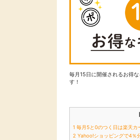
Rakuten Fash
楽天証券
ion（楽天ファ
ッション）
340P
購入額の3.5%P
その他の楽天サ
毎月15日に開催されるお得
す！
1
毎月5と0のつく日は楽天カ
2
Yahoo!ショッピングで