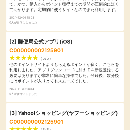
で、かつ、購入からポイント獲得までの期間が圧倒的に短く
引っ越し
て助かります。定期的に使うサイトなのでまた利用します。
アンケート
2024-12-04 18:23
0人が参考にしました
買取・査定
ゲーム
学び
[2] 郵便局公式アプリ(iOS)
買い物
C000000002125901
進学・教育
（5/5）
他のポイントサイトよりもらえるポイントが多く、こちらを
モニター
利用しました。アプリダウンロードに加えIDを新規登録する
美容・健康
必要はありますが非常に簡単な操作でした。登録後、数分後
にはポイントが入りとてもスムーズでした。
ポイ活お得情報
月額有料サービス
2024-11-30 00:14
0人が参考にしました
お友達紹介
銀行・金融・投資
[3]
Yahoo!ショッピング(ヤフーショッピング)
家計の固定費
カード比較
C000000002125901
（5/5）