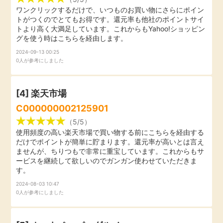
毎日ゲット
ワンクリックするだけで、いつものお買い物にさらにポイン
トがつくのでとてもお得です。還元率も他社のポイントサイ
トより高く大満足しています。これからもYahoo!ショッピン
グを使う時はこちらを経由します。
特集一覧
2024-09-13 00:25
0人が参考にしました
GMOポイ活の使い方
[4]
楽天市場
ヘルプセンター
C000000002125901
（5/5）
使用頻度の高い楽天市場で買い物する前にこちらを経由する
だけでポイントが簡単に貯まります。還元率が高いとは言え
ませんが、ちりつもで非常に重宝しています。これからもサ
ービスを継続して欲しいのでガンガン使わせていただきま
す。
2024-08-03 10:47
0人が参考にしました