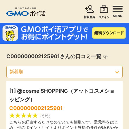
MENU
新規登録
ログイン
サービスで探す
ショッピングで探す
お知らせ
C000000002125901さんの口コミ一覧
5件
旅行・レンタカー
新着
無料サービス
高還元
エンタメ
[1]
@cosme SHOPPING（アットコスメショ
ッピング）
無料
クレジットカード
C000000002125901
（5/5）
暮らし
こちらを経由するだけなのでとても簡単です。還元率をはじ
即日還元
め、他のポイントサイトよりポイント獲得の条件がゆるやか