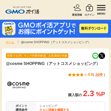
MENU
新規登録
ログイン
サービスで探す
ショッピングで探す
ホーム
@cosme SHOPPING（アットコスメショッピング）
お知らせ
旅行・レンタカー
何度でもOK
ランク特典対象
お友達紹介対象
新着
@cosme SHOPPING（アットコスメショッピング）
無料サービス
4.6
(
20件
)
高還元
エンタメ
無料
2.3
クレジットカード
%P
購入額の
暮らし
即日還元
ポイント
ショッピング
獲得条件
さらに詳細を確認する