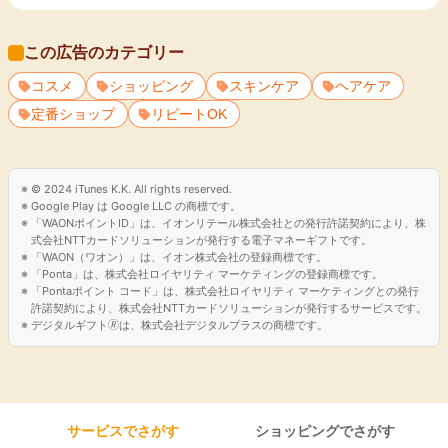
特徴☆ ・百貨店ブランドからプチプラブランドまで、幅広い商品
を一緒に購入可能 ・取り扱いブランド数は、1,800ブランド以上 ・
取り扱い商品はNARS（ナーズ）、ADDICTION（アディクショ
この広告のカテゴリー
ン）などの人気ブランドが多数 ・「@cosme SHOPPING（アット
コスメ
ショッピング
スキンケア
ヘアケア
コスメショッピング）」限定のお得なセットやプレゼント付き商品
定番ショップ
リピートOK
も豊富 ポイントサイト「GMOポイ活」を通じて「＠cosme SHOP
PING（アットコスメショッピング）」を利用すると、GMOポイ活
ポイントももらえます。 「＠cosme SHOPPING（アットコスメシ
ョッピング）」でお気に入りのコスメを見つけて、キレイになって
© 2024 iTunes K.K. All rights reserved.
ポイントもゲット！ GMOポイ活経由で＠cosme SHOPPING（ア
Google Play は Google LLC の商標です。
「WAONポイントID」は、イオンリテール株式会社との発行許諾契約により、株
ットコスメショッピング）」を活用してみましょう。
式会社NTTカードソリューションが発行する電子マネーギフトです。
「WAON（ワオン）」は、イオン株式会社の登録商標です。
「Ponta」は、株式会社ロイヤリティ マーケティングの登録商標です。
「Pontaポイント コード」は、株式会社ロイヤリティ マーケティングとの発行
許諾契約により、株式会社NTTカードソリューションが発行するサービスです。
デジタルギフト🄬は、株式会社デジタルプラスの商標です。
サービスでさがす
ショッピングでさがす