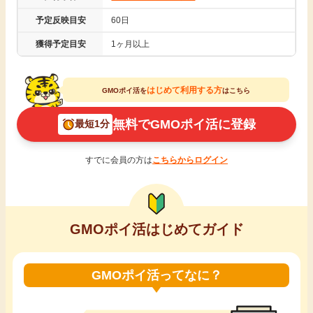
引っ越し
予定反映目安
60日
アンケート
獲得予定目安
1ヶ月以上
買取・査定
ゲーム
はじめて利用する方
GMOポイ活を
はこちら
学び
買い物
無料でGMOポイ活に登録
最短1分
進学・教育
モニター
すでに会員の方は
こちらからログイン
美容・健康
ポイ活お得情報
月額有料サービス
GMOポイ活はじめてガイド
お友達紹介
銀行・金融・投資
GMOポイ活ってなに？
家計の固定費
カード比較