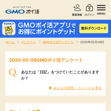
MENU
新規登録
ログイン
サービスで探す
ショッピングで探す
ホーム
アンケート
GMOポイ活アンケート
2020年05月09日
お知らせ
旅行・レンタカー
2020-05-09GMOポイ活アンケート
新着
無料サービス
あなたは「日記」をつけていたことがあります
高還元
エンタメ
か？
▶︎
みんなの回答・コメントを見る
無料
クレジットカード
暮らし
即日還元