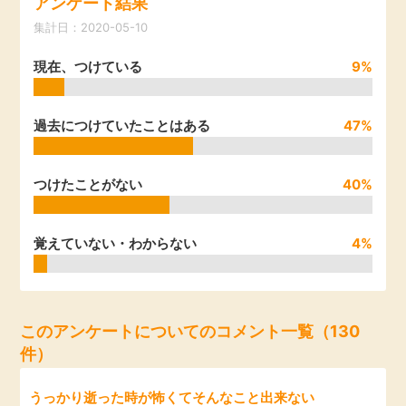
アンケート結果
引っ越し
集計日：2020-05-10
アンケート
現在、つけている
9%
買取・査定
ゲーム
学び
過去につけていたことはある
47%
買い物
進学・教育
つけたことがない
40%
モニター
美容・健康
覚えていない・わからない
4%
ポイ活お得情報
月額有料サービス
お友達紹介
銀行・金融・投資
このアンケートについてのコメント一覧（130
件）
家計の固定費
カード比較
うっかり逝った時が怖くてそんなこと出来ない