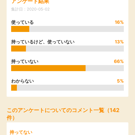
アンケート結果
引っ越し
集計日：2020-05-02
アンケート
使っている
16%
買取・査定
ゲーム
学び
持っているけど、使っていない
13%
買い物
進学・教育
持っていない
66%
モニター
美容・健康
わからない
5%
ポイ活お得情報
月額有料サービス
お友達紹介
銀行・金融・投資
このアンケートについてのコメント一覧（142
件）
家計の固定費
カード比較
持ってない