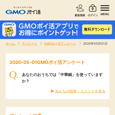
MENU
新規登録
ログイン
サービスで探す
ショッピングで探す
ホーム
アンケート
GMOポイ活アンケート
2020年05月01日
お知らせ
旅行・レンタカー
2020-05-01GMOポイ活アンケート
新着
無料サービス
あなたのおうちでは「中華鍋」を使っています
高還元
エンタメ
か？
▶︎
みんなの回答・コメントを見る
無料
クレジットカード
暮らし
即日還元