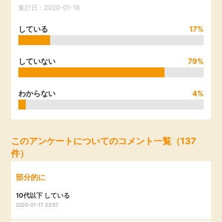
集計日：2020-01-18
引っ越し
アンケート
している
17%
買取・査定
ゲーム
していない
79%
学び
買い物
わからない
4%
進学・教育
モニター
美容・健康
このアンケートについてのコメント一覧（137
ポイ活お得情報
月額有料サービス
件）
お友達紹介
銀行・金融・投資
部分的に
10代以下 している
家計の固定費
カード比較
2020-01-17 23:57