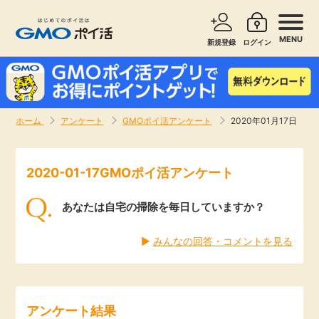
MENU
新規登録
ログイン
サービスで探す
ショッピングで探す
ホーム
アンケート
GMOポイ活アンケート
2020年01月17日
お知らせ
旅行・レンタカー
2020-01-17GMOポイ活アンケート
新着
無料サービス
あなたは自宅の掃除を毎日していますか？
高還元
エンタメ
▶︎
みんなの回答・コメントを見る
無料
クレジットカード
暮らし
即日還元
アンケート結果