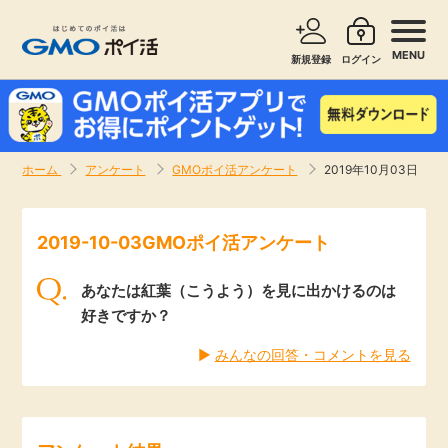
MENU
新規登録
ログイン
サービスで探す
ショッピングで探す
ホーム
アンケート
GMOポイ活アンケート
2019年10月03日
お知らせ
旅行・レンタカー
2019-10-03GMOポイ活アンケート
新着
無料サービス
あなたは紅葉（こうよう）を見に出かけるのは
高還元
エンタメ
好きですか？
▶︎
みんなの回答・コメントを見る
無料
クレジットカード
暮らし
即日還元