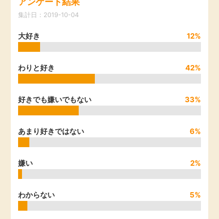
アンケート結果
引っ越し
集計日：2019-10-04
アンケート
大好き
12%
買取・査定
ゲーム
学び
わりと好き
42%
買い物
進学・教育
好きでも嫌いでもない
33%
モニター
美容・健康
あまり好きではない
6%
ポイ活お得情報
月額有料サービス
嫌い
2%
お友達紹介
銀行・金融・投資
わからない
5%
家計の固定費
カード比較