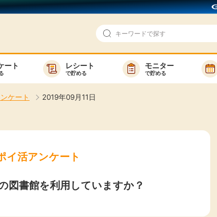
ケート
レシート
モニター
る
で貯める
で貯める
即日還元
モニター
アンケート
2019年09月11日
アンケート
お友達紹介
で検索
ゲーム
ポイ活お得情報
買い物
GMOポイ活の使い方
MOポイ活アンケート
ら検索
カテゴ
の図書館を利用していますか？
新着