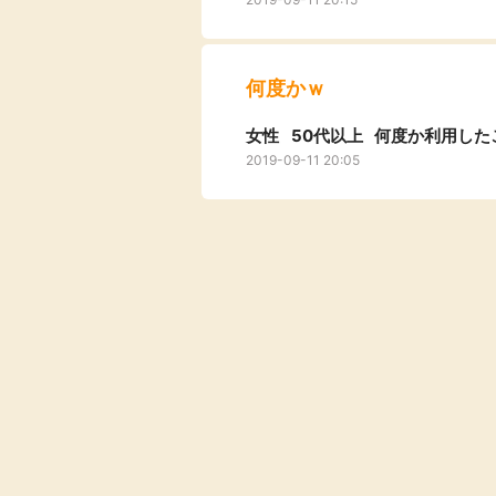
何度かｗ
女性
50代以上
何度か利用した
2019-09-11 20:05