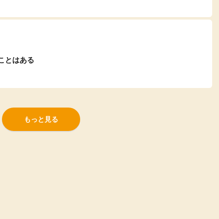
ことはある
もっと見る