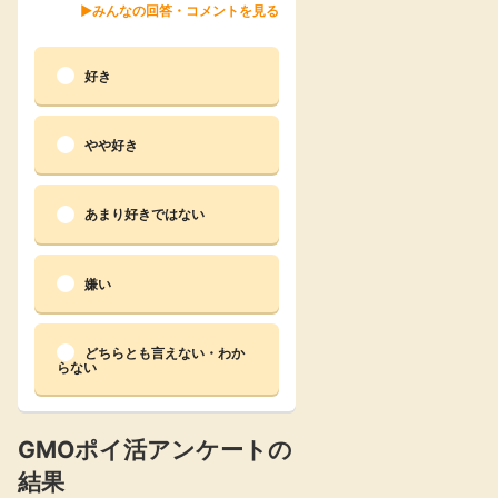
みんなの回答・コメントを見る
楽天toto【無料利
楽天レシピ
用登録】
好き
アンケート
レシ活
100P
やや好き
140P
ポイント
キャンペーン
情報
る・使えるお店）
あまり好きではない
嫌い
どちらとも言えない・わか
らない
GMOポイ活アンケートの
結果