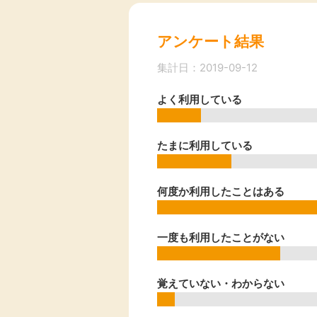
Rakuten Fashion
楽天証券
（楽天ファッショ
ン）
アンケート結果
集計日：2019-09-12
340P
よく利用している
購入額の3.5%P
その他の楽天
たまに利用している
何度か利用したことはある
一度も利用したことがない
覚えていない・わからない