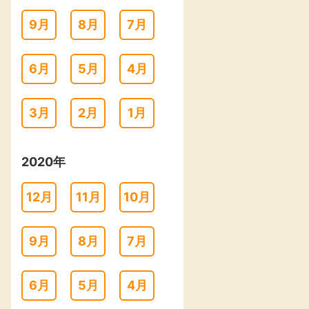
9月
8月
7月
6月
5月
4月
3月
2月
1月
2020年
12月
11月
10月
9月
8月
7月
6月
5月
4月