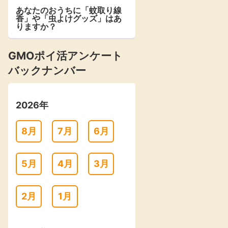
あなたのおうちに「蚊取り線
香」や「虫よけグッズ」はあ
りますか？
GMOポイ活アンケート
バックナンバー
2026年
8月
7月
6月
5月
4月
3月
2月
1月