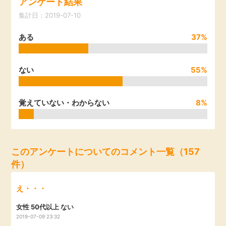
アンケート結果
引っ越し
集計日：2019-07-10
アンケート
ある
37%
買取・査定
ゲーム
学び
ない
55%
買い物
進学・教育
覚えていない・わからない
8%
モニター
美容・健康
ポイ活お得情報
月額有料サービス
このアンケートについてのコメント一覧（157
件）
お友達紹介
銀行・金融・投資
え・・・
家計の固定費
カード比較
女性 50代以上 ない
2019-07-09 23:32