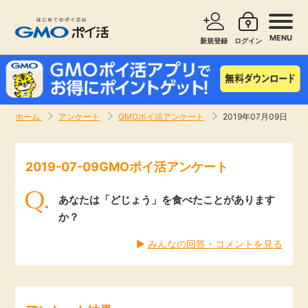
MENU
新規登録
ログイン
サービスで探す
ショッピングで探す
ホーム
アンケート
GMOポイ活アンケート
2019年07月09日
お知らせ
旅行・レンタカー
2019-07-09GMOポイ活アンケート
新着
無料サービス
あなたは「どじょう」を食べたことがあります
高還元
エンタメ
か？
▶︎
みんなの回答・コメントを見る
無料
クレジットカード
暮らし
即日還元