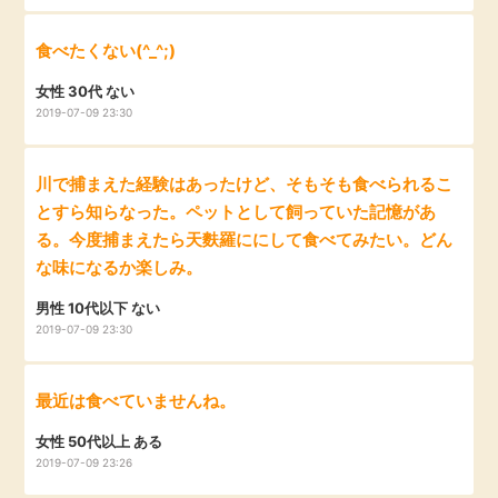
毎日ゲット
食べたくない(^_^;)
特集一覧
女性 30代 ない
2019-07-09 23:30
GMOポイ活の使い方
川で捕まえた経験はあったけど、そもそも食べられるこ
とすら知らなった。ペットとして飼っていた記憶があ
ヘルプセンター
る。今度捕まえたら天麩羅ににして食べてみたい。どん
な味になるか楽しみ。
男性 10代以下 ない
2019-07-09 23:30
最近は食べていませんね。
女性 50代以上 ある
2019-07-09 23:26