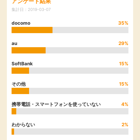
アンケート結果
引っ越し
集計日：2019-03-07
アンケート
docomo
35%
買取・査定
ゲーム
学び
au
29%
買い物
進学・教育
SoftBank
15%
モニター
美容・健康
その他
15%
ポイ活お得情報
月額有料サービス
携帯電話・スマートフォンを使っていない
4%
お友達紹介
銀行・金融・投資
わからない
2%
家計の固定費
カード比較