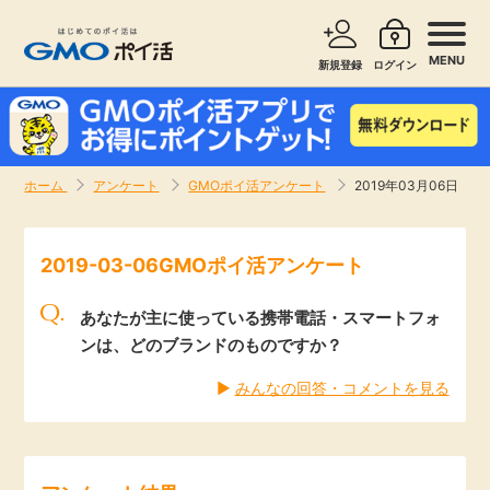
MENU
新規登録
ログイン
サービスで探す
ショッピングで探す
ホーム
アンケート
GMOポイ活アンケート
2019年03月06日
お知らせ
旅行・レンタカー
2019-03-06GMOポイ活アンケート
新着
無料サービス
あなたが主に使っている携帯電話・スマートフォ
高還元
エンタメ
ンは、どのブランドのものですか？
▶︎
みんなの回答・コメントを見る
無料
クレジットカード
暮らし
即日還元