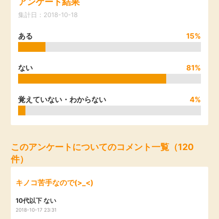
アンケート結果
引っ越し
集計日：2018-10-18
アンケート
ある
15%
買取・査定
ゲーム
学び
ない
81%
買い物
進学・教育
覚えていない・わからない
4%
モニター
美容・健康
ポイ活お得情報
月額有料サービス
このアンケートについてのコメント一覧（120
件）
お友達紹介
銀行・金融・投資
キノコ苦手なので(>_<)
家計の固定費
カード比較
10代以下 ない
2018-10-17 23:31