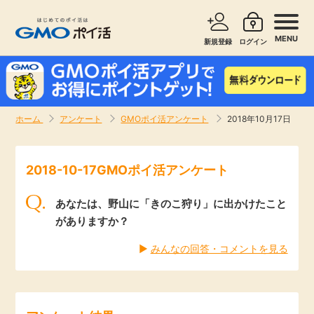
MENU
新規登録
ログイン
サービスで探す
ショッピングで探す
ホーム
アンケート
GMOポイ活アンケート
2018年10月17日
お知らせ
旅行・レンタカー
2018-10-17GMOポイ活アンケート
新着
無料サービス
あなたは、野山に「きのこ狩り」に出かけたこと
高還元
エンタメ
がありますか？
▶︎
みんなの回答・コメントを見る
無料
クレジットカード
暮らし
即日還元