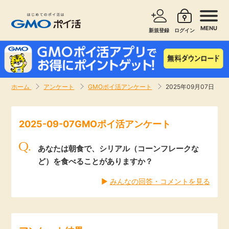
MENU
新規登録
ログイン
サービスで探す
ショッピングで探す
ホーム
アンケート
GMOポイ活アンケート
2025年09月07日
お知らせ
旅行・レンタカー
2025-09-07GMOポイ活アンケート
新着
無料サービス
あなたは朝食で、シリアル（コーンフレークな
高還元
エンタメ
ど）を食べることがありますか？
▶︎
みんなの回答・コメントを見る
無料
クレジットカード
暮らし
即日還元