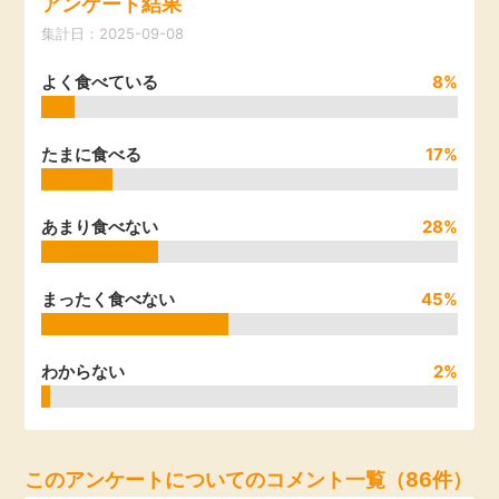
アンケート結果
引っ越し
集計日：2025-09-08
アンケート
よく食べている
8%
買取・査定
ゲーム
学び
たまに食べる
17%
買い物
進学・教育
あまり食べない
28%
モニター
美容・健康
まったく食べない
45%
ポイ活お得情報
月額有料サービス
わからない
2%
お友達紹介
銀行・金融・投資
家計の固定費
カード比較
このアンケートについてのコメント一覧（86件）