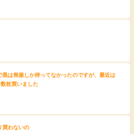
で黒は喪服しか持ってなかったのですが、最近は
を数枚買いました
り買わないの