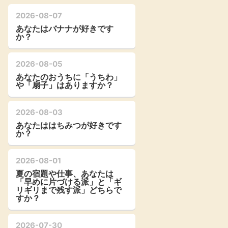
2026-08-07
あなたはバナナが好きです
か？
2026-08-05
あなたのおうちに「うちわ」
や「扇子」はありますか？
2026-08-03
あなたははちみつが好きです
か？
2026-08-01
夏の宿題や仕事、あなたは
「早めに片づける派」と「ギ
リギリまで残す派」どちらで
すか？
2026-07-30