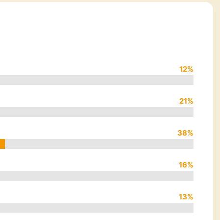
楽天ビューティ
楽天24
楽天トラベル
楽天ブックス
即日還元
購入額の0.7%P
購入額の1%P
購入額の1%P
購入額の1%P
12%
ポイ活
お得情報
（貯ま
サービス
21%
38%
16%
13%