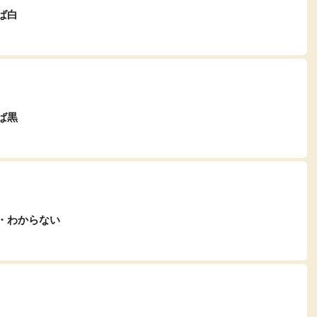
ば白
ば黒
・わからない