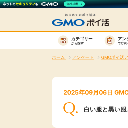
無料診断
カテゴリー
アン
から探す
で貯め
お知らせ
ホーム
アンケート
GMOポイ活
新着
キーワード
高還元
無料
2025年09月06日 
サービスか
白い服と黒い服
楽天サービス一覧