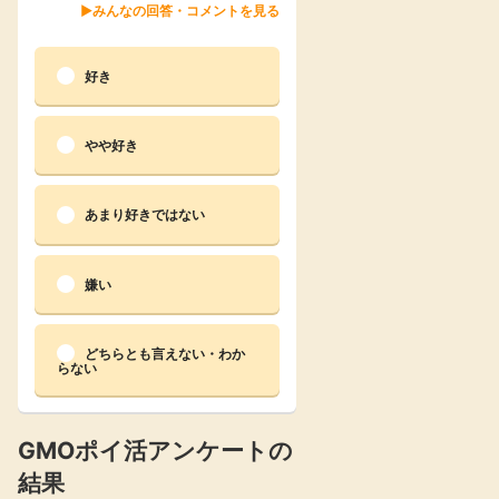
みんなの回答・コメントを見る
楽天toto【無料利
楽天レシピ
用登録】
好き
アンケート
レシ活
100P
やや好き
140P
ポイント
キャンペーン
情報
る・使えるお店）
あまり好きではない
嫌い
どちらとも言えない・わか
らない
GMOポイ活アンケートの
結果