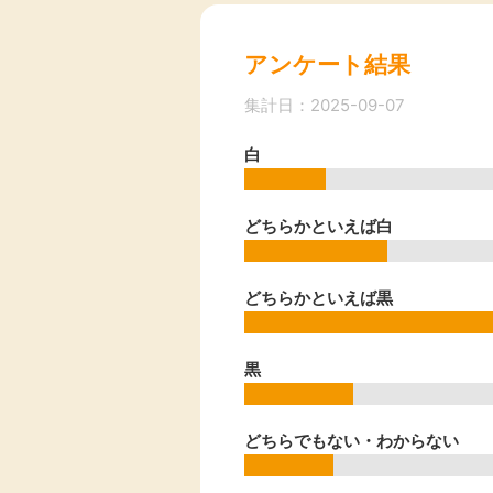
Rakuten Fashion
楽天証券
（楽天ファッショ
ン）
アンケート結果
集計日：2025-09-07
340P
白
購入額の3.5%P
その他の楽天
どちらかといえば白
どちらかといえば黒
黒
どちらでもない・わからない