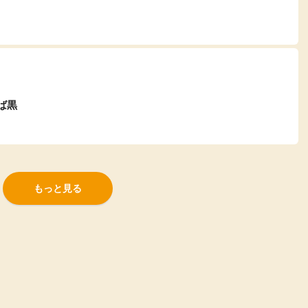
ば黒
もっと見る