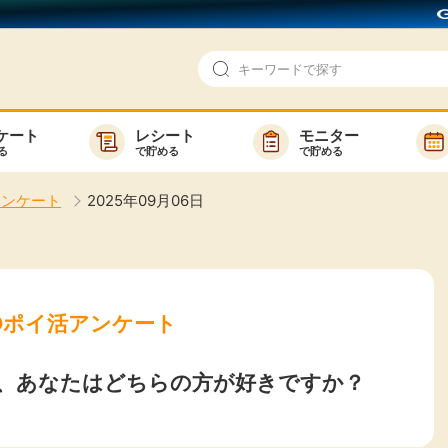
ケート
レシート
モニター
る
で貯める
で貯める
即日還元
モニター
アンケート
2025年09月06日
アンケート
お友達紹介
で検索
ゲーム
ポイ活お得情報
買い物
GMOポイ活の使い方
GMOポイ活アンケート
ら検索
カテゴ
、あなたはどちらの方が好きですか？
新着