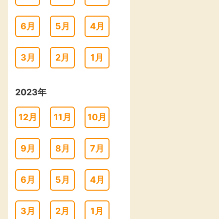
6月
5月
4月
3月
2月
1月
2023年
12月
11月
10月
9月
8月
7月
6月
5月
4月
3月
2月
1月