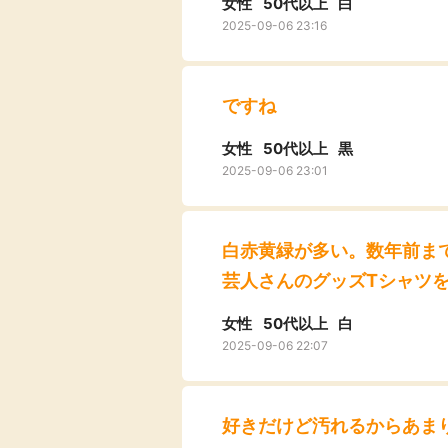
女性
50代以上
白
2025-09-06 23:16
ですね
女性
50代以上
黒
2025-09-06 23:01
白赤黄緑が多い。数年前ま
芸人さんのグッズTシャツ
女性
50代以上
白
2025-09-06 22:07
好きだけど汚れるからあま