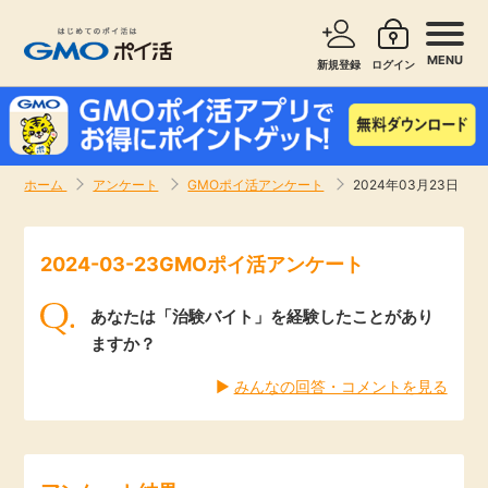
MENU
新規登録
ログイン
サービスで探す
ショッピングで探す
ホーム
アンケート
GMOポイ活アンケート
2024年03月23日
お知らせ
旅行・レンタカー
2024-03-23GMOポイ活アンケート
新着
無料サービス
あなたは「治験バイト」を経験したことがあり
高還元
エンタメ
ますか？
▶︎
みんなの回答・コメントを見る
無料
クレジットカード
暮らし
即日還元