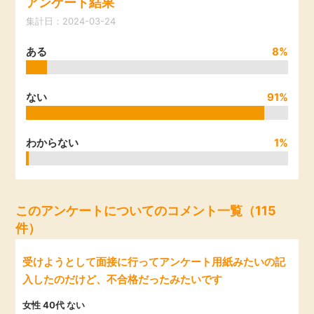
アンケート結果
引っ越し
集計日：2024-03-24
アンケート
ある
8%
買取・査定
ゲーム
学び
ない
91%
買い物
進学・教育
わからない
1%
モニター
美容・健康
ポイ活お得情報
月額有料サービス
このアンケートについてのコメント一覧（115
件）
お友達紹介
銀行・金融・投資
受けようとして面接に行ってアンケート用紙みたいの記
入したのだけど、不合格だったみたいです
家計の固定費
カード比較
女性 40代 ない