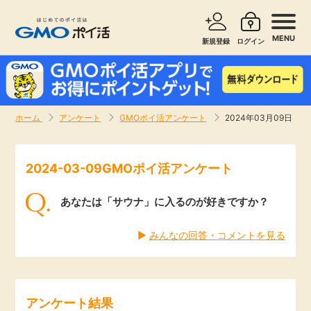
MENU
新規登録
ログイン
サービスで探す
ショッピングで探す
ホーム
アンケート
GMOポイ活アンケート
2024年03月09日
お知らせ
旅行・レンタカー
2024-03-09GMOポイ活アンケート
新着
無料サービス
あなたは「サウナ」に入るのが好きですか？
高還元
エンタメ
▶︎
みんなの回答・コメントを見る
無料
クレジットカード
暮らし
即日還元
アンケート結果