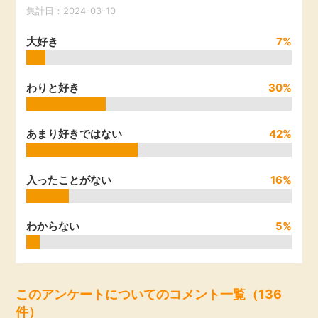
集計日：2024-03-10
引っ越し
アンケート
大好き
7%
買取・査定
ゲーム
わりと好き
30%
学び
買い物
あまり好きではない
42%
進学・教育
モニター
美容・健康
入ったことがない
16%
ポイ活お得情報
月額有料サービス
わからない
5%
お友達紹介
銀行・金融・投資
家計の固定費
カード比較
このアンケートについてのコメント一覧（136
件）